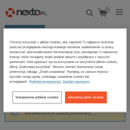
0
Pokaż/schowaj
wyszukiwarkę
E-prasa
Chcemy korzystać z plików cookies, aby zapewnić Ci najlepsze wrażenia
Kategorie
Strona główna
Astrid Lindgren
podczas przeglądania naszego katalogu ebooków, audiobooków i e-prasy,
dostarczać spersonalizowane rekomendacje oraz udostępniać Ci najnowsze
Zobacz wszystkie E-prasa
funkcje, które rozwijamy dzięki analizie danych i współpracy z naszymi
partnerami. Jeśli zgadzasz się na korzystanie ze wszystkich plików cookies,
Astrid Lindgren
kliknij „Zaakceptuj wszystkie”. Możesz również dostosować swoje
budownictwo, aranżacja wnętrz
preferencje, klikając „Zmień ustawienia”. Pamiętaj, że zawsze możesz
wycofać swoją zgodę, zmieniając ustawienia cookies lub
biznesowe, branżowe, gospodarka
przeglądarki.
Polityka prywatności
Zaufani partnerzy
darmowe wydania
Sortowanie
Filtrowanie
dzienniki
Ustawienia plików cookie
Akceptuj pliki cookie
edukacja
Fraza "
Astrid Lindgren
" nie została
hobby, sport, rozrywka
odnaleziona w żadnej publikacji.
komputery, internet, technologie, informatyka