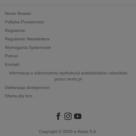
kobiece, lifestyle, kultura
Nexto Reader
polityka, społeczno-informacyjne
Polityka Prywatności
psychologiczne
Regulamin
inne
Regulamin Newslettera
popularno-naukowe
Wymagania Systemowe
historia
Pomoc
zdrowie
Kontakt
religie
Informacja o zakończeniu dystrybucji audiobooków i ebooków
przez nexto.pl
Deklaracja dostępności
Oferta dla firm
Copyright © 2026
e-Kiosk S.A.