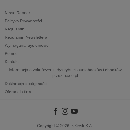
kobiece, lifestyle, kultura
Nexto Reader
polityka, społeczno-informacyjne
Polityka Prywatności
psychologiczne
Regulamin
inne
Regulamin Newslettera
popularno-naukowe
Wymagania Systemowe
historia
Pomoc
zdrowie
Kontakt
religie
Informacja o zakończeniu dystrybucji audiobooków i ebooków
przez nexto.pl
Deklaracja dostępności
Oferta dla firm
Copyright © 2026
e-Kiosk S.A.