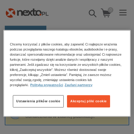
0
Pokaż/schowaj
wyszukiwarkę
E-prasa
Chcemy korzystać z plików cookies, aby zapewnić Ci najlepsze wrażenia
Kategorie
Strona główna
Atul Gawande
podczas przeglądania naszego katalogu ebooków, audiobooków i e-prasy,
dostarczać spersonalizowane rekomendacje oraz udostępniać Ci najnowsze
Zobacz wszystkie E-prasa
funkcje, które rozwijamy dzięki analizie danych i współpracy z naszymi
partnerami. Jeśli zgadzasz się na korzystanie ze wszystkich plików cookies,
Atul Gawande
kliknij „Zaakceptuj wszystkie”. Możesz również dostosować swoje
budownictwo, aranżacja wnętrz
preferencje, klikając „Zmień ustawienia”. Pamiętaj, że zawsze możesz
biznesowe, branżowe, gospodarka
wycofać swoją zgodę, zmieniając ustawienia cookies lub
przeglądarki.
Polityka prywatności
Zaufani partnerzy
darmowe wydania
Sortowanie
Filtrowanie
dzienniki
Ustawienia plików cookie
Akceptuj pliki cookie
edukacja
Fraza "
Atul Gawande
" nie została
hobby, sport, rozrywka
odnaleziona w żadnej publikacji.
komputery, internet, technologie, informatyka