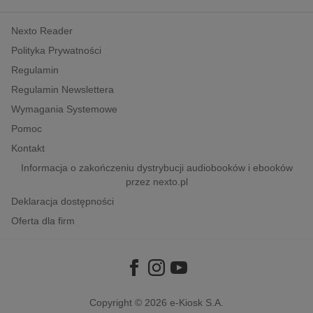
kobiece, lifestyle, kultura
Nexto Reader
polityka, społeczno-informacyjne
Polityka Prywatności
psychologiczne
Regulamin
inne
Regulamin Newslettera
popularno-naukowe
Wymagania Systemowe
historia
Pomoc
zdrowie
Kontakt
religie
Informacja o zakończeniu dystrybucji audiobooków i ebooków
przez nexto.pl
Deklaracja dostępności
Oferta dla firm
Copyright © 2026
e-Kiosk S.A.