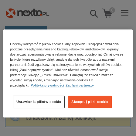
0
Pokaż/schowaj
wyszukiwarkę
E-prasa
Chcemy korzystać z plików cookies, aby zapewnić Ci najlepsze wrażenia
Kategorie
Strona główna
Błażej Szymura
podczas przeglądania naszego katalogu ebooków, audiobooków i e-prasy,
dostarczać spersonalizowane rekomendacje oraz udostępniać Ci najnowsze
Zobacz wszystkie E-prasa
funkcje, które rozwijamy dzięki analizie danych i współpracy z naszymi
partnerami. Jeśli zgadzasz się na korzystanie ze wszystkich plików cookies,
Błażej Szymura
kliknij „Zaakceptuj wszystkie”. Możesz również dostosować swoje
budownictwo, aranżacja wnętrz
preferencje, klikając „Zmień ustawienia”. Pamiętaj, że zawsze możesz
wycofać swoją zgodę, zmieniając ustawienia cookies lub
biznesowe, branżowe, gospodarka
przeglądarki.
Polityka prywatności
Zaufani partnerzy
darmowe wydania
Sortowanie
Filtrowanie
dzienniki
Ustawienia plików cookie
Akceptuj pliki cookie
edukacja
Fraza "
Błażej Szymura
" nie została
hobby, sport, rozrywka
odnaleziona w żadnej publikacji.
komputery, internet, technologie, informatyka