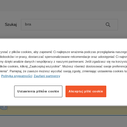
Szukaj
Szukaj
E-prasa
stać z plików cookies, aby zapewnić Ci najlepsze wrażenia podczas przeglądania naszego
iobooków i e-prasy, dostarczać spersonalizowane rekomendacje oraz udostępniać Ci najno
ona główna
Barbara Demick
amy dzięki analizie danych i współpracy z naszymi partnerami. Jeśli zgadzasz się na korzyst
lików cookies, kliknij „Zaakceptuj wszystkie”. Możesz również dostosować swoje preferencje
Zobacz wszystkie E-prasa
polityka, społeczno-informacyjne
ienia”. Pamiętaj, że zawsze możesz wycofać swoją zgodę, zmieniając ustawienia cookies lu
arbara Demick
Polityka prywatności
Zaufani partnerzy
psychologiczne
inne
popularno-naukowe
Ustawienia plików cookie
Akceptuj pliki cookie
historia
Fraza "
Barbara Demick
" nie została odnaleziona w żadnej publikacji.
zdrowie
religie