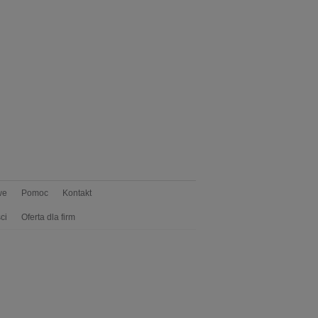
we
Pomoc
Kontakt
ci
Oferta dla firm