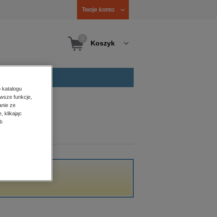
Twoje konto
0
Koszyk
 katalogu
wsze funkcje,
anie ze
, klikając
b