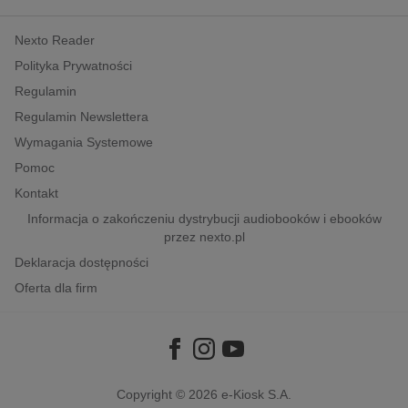
kobiece, lifestyle, kultura
Nexto Reader
polityka, społeczno-informacyjne
Polityka Prywatności
psychologiczne
Regulamin
inne
Regulamin Newslettera
popularno-naukowe
Wymagania Systemowe
historia
Pomoc
zdrowie
Kontakt
religie
Informacja o zakończeniu dystrybucji audiobooków i ebooków
przez nexto.pl
Deklaracja dostępności
Oferta dla firm
Copyright © 2026
e-Kiosk S.A.