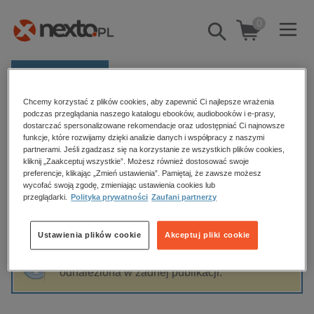
0
Pokaż/schowaj
wyszukiwarkę
E-prasa
Chcemy korzystać z plików cookies, aby zapewnić Ci najlepsze wrażenia
Kategorie
Strona główna
Bartłomiej Zdaniuk
podczas przeglądania naszego katalogu ebooków, audiobooków i e-prasy,
dostarczać spersonalizowane rekomendacje oraz udostępniać Ci najnowsze
Zobacz wszystkie E-prasa
funkcje, które rozwijamy dzięki analizie danych i współpracy z naszymi
partnerami. Jeśli zgadzasz się na korzystanie ze wszystkich plików cookies,
Bartłomiej Zdaniuk
kliknij „Zaakceptuj wszystkie”. Możesz również dostosować swoje
budownictwo, aranżacja wnętrz
preferencje, klikając „Zmień ustawienia”. Pamiętaj, że zawsze możesz
wycofać swoją zgodę, zmieniając ustawienia cookies lub
biznesowe, branżowe, gospodarka
przeglądarki.
Polityka prywatności
Zaufani partnerzy
darmowe wydania
Sortowanie
Filtrowanie
dzienniki
Ustawienia plików cookie
Akceptuj pliki cookie
edukacja
Fraza "
Bartłomiej Zdaniuk
" nie została
hobby, sport, rozrywka
odnaleziona w żadnej publikacji.
komputery, internet, technologie, informatyka