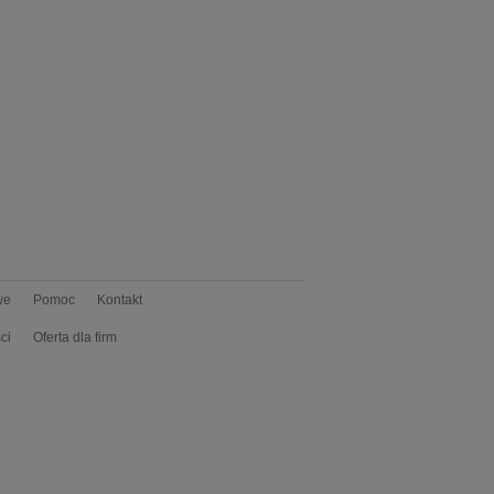
we
Pomoc
Kontakt
ci
Oferta dla firm