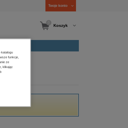
Twoje konto
0
Koszyk
 katalogu
wsze funkcje,
anie ze
, klikając
b