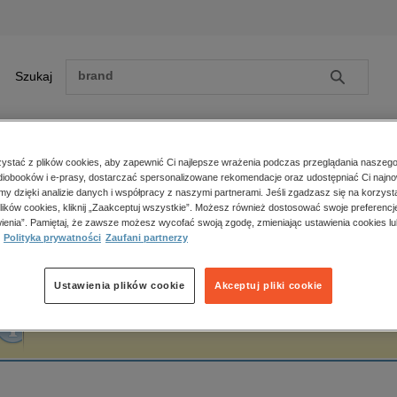
Szukaj
Szukaj
E-prasa
stać z plików cookies, aby zapewnić Ci najlepsze wrażenia podczas przeglądania naszego
iobooków i e-prasy, dostarczać spersonalizowane rekomendacje oraz udostępniać Ci najno
ona główna
Blanca Miosi
amy dzięki analizie danych i współpracy z naszymi partnerami. Jeśli zgadzasz się na korzyst
lików cookies, kliknij „Zaakceptuj wszystkie”. Możesz również dostosować swoje preferencje
Zobacz wszystkie E-prasa
polityka, społeczno-informacyjne
ienia”. Pamiętaj, że zawsze możesz wycofać swoją zgodę, zmieniając ustawienia cookies lu
lanca Miosi
Polityka prywatności
Zaufani partnerzy
psychologiczne
inne
popularno-naukowe
Ustawienia plików cookie
Akceptuj pliki cookie
historia
Fraza "
Blanca Miosi
" nie została odnaleziona w żadnej publikacji.
zdrowie
religie