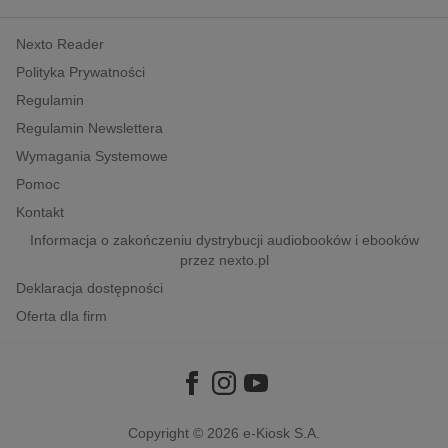
kobiece, lifestyle, kultura
Nexto Reader
polityka, społeczno-informacyjne
Polityka Prywatności
psychologiczne
Regulamin
inne
Regulamin Newslettera
popularno-naukowe
Wymagania Systemowe
historia
Pomoc
zdrowie
Kontakt
religie
Informacja o zakończeniu dystrybucji audiobooków i ebooków
przez nexto.pl
Deklaracja dostępności
Oferta dla firm
Copyright © 2026
e-Kiosk S.A.