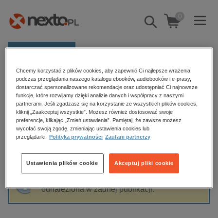
0
Pokaż/schowaj
wyszukiwarkę
E-prasa
Chcemy korzystać z plików cookies, aby zapewnić Ci najlepsze wrażenia
Kategorie
Strona główna
Bożena Fabiani
podczas przeglądania naszego katalogu ebooków, audiobooków i e-prasy,
dostarczać spersonalizowane rekomendacje oraz udostępniać Ci najnowsze
Zobacz wszystkie E-prasa
funkcje, które rozwijamy dzięki analizie danych i współpracy z naszymi
partnerami. Jeśli zgadzasz się na korzystanie ze wszystkich plików cookies,
Bożena Fabiani
kliknij „Zaakceptuj wszystkie”. Możesz również dostosować swoje
budownictwo, aranżacja wnętrz
preferencje, klikając „Zmień ustawienia”. Pamiętaj, że zawsze możesz
wycofać swoją zgodę, zmieniając ustawienia cookies lub
biznesowe, branżowe, gospodarka
przeglądarki.
Polityka prywatności
Zaufani partnerzy
darmowe wydania
Sortowanie
Filtrowanie
dzienniki
Ustawienia plików cookie
Akceptuj pliki cookie
edukacja
Fraza "
Bożena Fabiani
" nie została
hobby, sport, rozrywka
odnaleziona w żadnej publikacji.
komputery, internet, technologie, informatyka