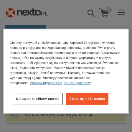
0
Pokaż/schowaj
wyszukiwarkę
E-prasa
Chcemy korzystać z plików cookies, aby zapewnić Ci najlepsze wrażenia
Kategorie
Strona główna
Bogusława Polaka
podczas przeglądania naszego katalogu ebooków, audiobooków i e-prasy,
dostarczać spersonalizowane rekomendacje oraz udostępniać Ci najnowsze
Zobacz wszystkie E-prasa
funkcje, które rozwijamy dzięki analizie danych i współpracy z naszymi
partnerami. Jeśli zgadzasz się na korzystanie ze wszystkich plików cookies,
Bogusława Polaka
kliknij „Zaakceptuj wszystkie”. Możesz również dostosować swoje
budownictwo, aranżacja wnętrz
preferencje, klikając „Zmień ustawienia”. Pamiętaj, że zawsze możesz
wycofać swoją zgodę, zmieniając ustawienia cookies lub
biznesowe, branżowe, gospodarka
przeglądarki.
Polityka prywatności
Zaufani partnerzy
darmowe wydania
Sortowanie
Filtrowanie
dzienniki
Ustawienia plików cookie
Akceptuj pliki cookie
edukacja
Fraza "
Bogusława Polaka
" nie została
hobby, sport, rozrywka
odnaleziona w żadnej publikacji.
komputery, internet, technologie, informatyka