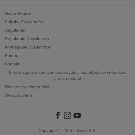
kobiece, lifestyle, kultura
Nexto Reader
polityka, społeczno-informacyjne
Polityka Prywatności
psychologiczne
Regulamin
inne
Regulamin Newslettera
popularno-naukowe
Wymagania Systemowe
historia
Pomoc
zdrowie
Kontakt
religie
Informacja o zakończeniu dystrybucji audiobooków i ebooków
przez nexto.pl
Deklaracja dostępności
Oferta dla firm
Copyright © 2026
e-Kiosk S.A.