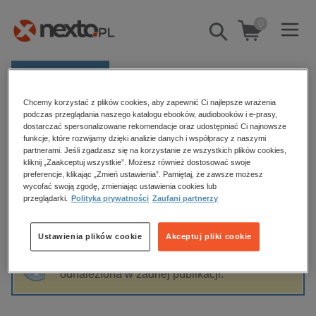
0
Pokaż/schowaj
wyszukiwarkę
E-prasa
Chcemy korzystać z plików cookies, aby zapewnić Ci najlepsze wrażenia
Kategorie
Strona główna
Catherine Steadman
podczas przeglądania naszego katalogu ebooków, audiobooków i e-prasy,
dostarczać spersonalizowane rekomendacje oraz udostępniać Ci najnowsze
Zobacz wszystkie E-prasa
funkcje, które rozwijamy dzięki analizie danych i współpracy z naszymi
partnerami. Jeśli zgadzasz się na korzystanie ze wszystkich plików cookies,
Catherine Steadman
kliknij „Zaakceptuj wszystkie”. Możesz również dostosować swoje
budownictwo, aranżacja wnętrz
preferencje, klikając „Zmień ustawienia”. Pamiętaj, że zawsze możesz
wycofać swoją zgodę, zmieniając ustawienia cookies lub
biznesowe, branżowe, gospodarka
przeglądarki.
Polityka prywatności
Zaufani partnerzy
darmowe wydania
Sortowanie
Filtrowanie
dzienniki
Ustawienia plików cookie
Akceptuj pliki cookie
edukacja
Fraza "
Catherine Steadman
" nie została
hobby, sport, rozrywka
odnaleziona w żadnej publikacji.
komputery, internet, technologie, informatyka