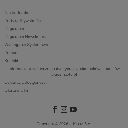
kobiece, lifestyle, kultura
Nexto Reader
polityka, społeczno-informacyjne
Polityka Prywatności
psychologiczne
Regulamin
inne
Regulamin Newslettera
popularno-naukowe
Wymagania Systemowe
historia
Pomoc
zdrowie
Kontakt
religie
Informacja o zakończeniu dystrybucji audiobooków i ebooków
przez nexto.pl
Deklaracja dostępności
Oferta dla firm
Copyright © 2026
e-Kiosk S.A.