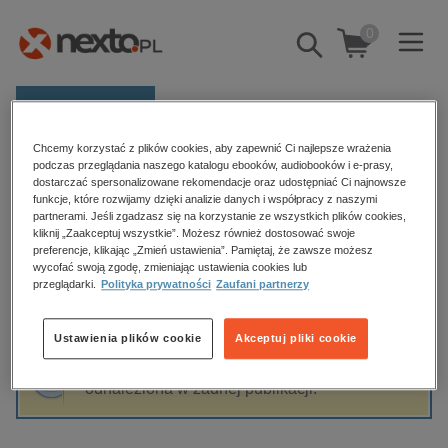
0
Pokaż/schowaj
wyszukiwarkę
E-prasa
Chcemy korzystać z plików cookies, aby zapewnić Ci najlepsze wrażenia
Kategorie
Strona główna
Charles Casillo
podczas przeglądania naszego katalogu ebooków, audiobooków i e-prasy,
dostarczać spersonalizowane rekomendacje oraz udostępniać Ci najnowsze
Zobacz wszystkie E-prasa
funkcje, które rozwijamy dzięki analizie danych i współpracy z naszymi
partnerami. Jeśli zgadzasz się na korzystanie ze wszystkich plików cookies,
Charles Casillo
kliknij „Zaakceptuj wszystkie”. Możesz również dostosować swoje
budownictwo, aranżacja wnętrz
preferencje, klikając „Zmień ustawienia”. Pamiętaj, że zawsze możesz
biznesowe, branżowe, gospodarka
wycofać swoją zgodę, zmieniając ustawienia cookies lub
przeglądarki.
Polityka prywatności
Zaufani partnerzy
darmowe wydania
Sortowanie
Filtrowanie
dzienniki
Ustawienia plików cookie
Akceptuj pliki cookie
edukacja
Fraza "
Charles Casillo
" nie została
hobby, sport, rozrywka
odnaleziona w żadnej publikacji.
komputery, internet, technologie, informatyka