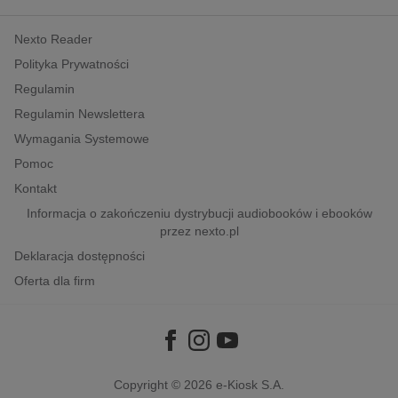
kobiece, lifestyle, kultura
Nexto Reader
polityka, społeczno-informacyjne
Polityka Prywatności
psychologiczne
Regulamin
inne
Regulamin Newslettera
popularno-naukowe
Wymagania Systemowe
historia
Pomoc
zdrowie
Kontakt
religie
Informacja o zakończeniu dystrybucji audiobooków i ebooków
przez nexto.pl
Deklaracja dostępności
Oferta dla firm
Copyright © 2026
e-Kiosk S.A.