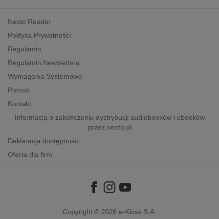
kobiece, lifestyle, kultura
Nexto Reader
polityka, społeczno-informacyjne
Polityka Prywatności
psychologiczne
Regulamin
inne
Regulamin Newslettera
popularno-naukowe
Wymagania Systemowe
historia
Pomoc
zdrowie
Kontakt
religie
Informacja o zakończeniu dystrybucji audiobooków i ebooków
przez nexto.pl
Deklaracja dostępności
Oferta dla firm
Copyright © 2026
e-Kiosk S.A.