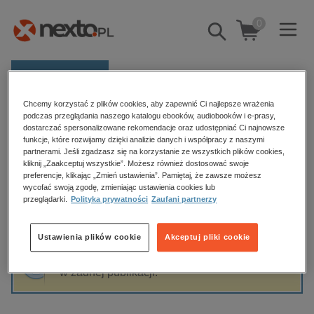
0
Pokaż/schowaj
wyszukiwarkę
E-prasa
Chcemy korzystać z plików cookies, aby zapewnić Ci najlepsze wrażenia
Kategorie
Strona główna
Chris Voss
podczas przeglądania naszego katalogu ebooków, audiobooków i e-prasy,
dostarczać spersonalizowane rekomendacje oraz udostępniać Ci najnowsze
Zobacz wszystkie E-prasa
funkcje, które rozwijamy dzięki analizie danych i współpracy z naszymi
partnerami. Jeśli zgadzasz się na korzystanie ze wszystkich plików cookies,
Chris Voss
kliknij „Zaakceptuj wszystkie”. Możesz również dostosować swoje
budownictwo, aranżacja wnętrz
preferencje, klikając „Zmień ustawienia”. Pamiętaj, że zawsze możesz
biznesowe, branżowe, gospodarka
wycofać swoją zgodę, zmieniając ustawienia cookies lub
przeglądarki.
Polityka prywatności
Zaufani partnerzy
darmowe wydania
Sortowanie
Filtrowanie
dzienniki
Ustawienia plików cookie
Akceptuj pliki cookie
edukacja
Fraza "
Chris Voss
" nie została odnaleziona
hobby, sport, rozrywka
w żadnej publikacji.
komputery, internet, technologie, informatyka