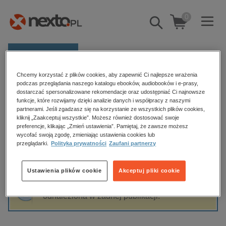
0
Pokaż/schowaj
wyszukiwarkę
E-prasa
Chcemy korzystać z plików cookies, aby zapewnić Ci najlepsze wrażenia
Kategorie
Strona główna
Clarissa Goenawan
podczas przeglądania naszego katalogu ebooków, audiobooków i e-prasy,
dostarczać spersonalizowane rekomendacje oraz udostępniać Ci najnowsze
Zobacz wszystkie E-prasa
funkcje, które rozwijamy dzięki analizie danych i współpracy z naszymi
partnerami. Jeśli zgadzasz się na korzystanie ze wszystkich plików cookies,
Clarissa Goenawan
kliknij „Zaakceptuj wszystkie”. Możesz również dostosować swoje
budownictwo, aranżacja wnętrz
preferencje, klikając „Zmień ustawienia”. Pamiętaj, że zawsze możesz
biznesowe, branżowe, gospodarka
wycofać swoją zgodę, zmieniając ustawienia cookies lub
przeglądarki.
Polityka prywatności
Zaufani partnerzy
darmowe wydania
Sortowanie
Filtrowanie
dzienniki
Ustawienia plików cookie
Akceptuj pliki cookie
edukacja
Fraza "
Clarissa Goenawan
" nie została
hobby, sport, rozrywka
odnaleziona w żadnej publikacji.
komputery, internet, technologie, informatyka