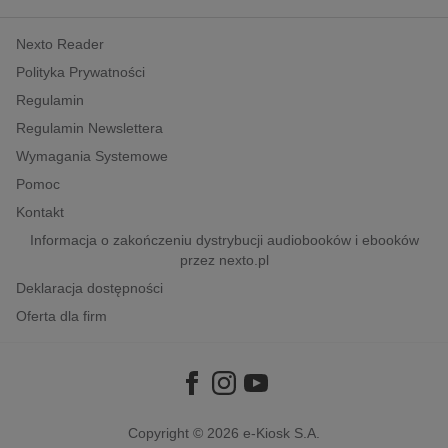
kobiece, lifestyle, kultura
Nexto Reader
polityka, społeczno-informacyjne
Polityka Prywatności
psychologiczne
Regulamin
inne
Regulamin Newslettera
popularno-naukowe
Wymagania Systemowe
historia
Pomoc
zdrowie
Kontakt
religie
Informacja o zakończeniu dystrybucji audiobooków i ebooków
przez nexto.pl
Deklaracja dostępności
Oferta dla firm
Copyright © 2026
e-Kiosk S.A.