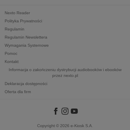
kobiece, lifestyle, kultura
Nexto Reader
polityka, społeczno-informacyjne
Polityka Prywatności
psychologiczne
Regulamin
inne
Regulamin Newslettera
popularno-naukowe
Wymagania Systemowe
historia
Pomoc
zdrowie
Kontakt
religie
Informacja o zakończeniu dystrybucji audiobooków i ebooków
przez nexto.pl
Deklaracja dostępności
Oferta dla firm
Copyright © 2026
e-Kiosk S.A.