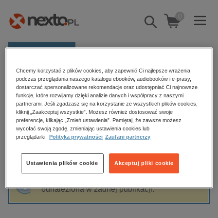
0
Pokaż/schowaj
wyszukiwarkę
E-prasa
Chcemy korzystać z plików cookies, aby zapewnić Ci najlepsze wrażenia
Kategorie
Strona główna
Dagmara Zielant-Woś
podczas przeglądania naszego katalogu ebooków, audiobooków i e-prasy,
dostarczać spersonalizowane rekomendacje oraz udostępniać Ci najnowsze
Zobacz wszystkie E-prasa
funkcje, które rozwijamy dzięki analizie danych i współpracy z naszymi
partnerami. Jeśli zgadzasz się na korzystanie ze wszystkich plików cookies,
Dagmara Zielant-Woś
kliknij „Zaakceptuj wszystkie”. Możesz również dostosować swoje
budownictwo, aranżacja wnętrz
preferencje, klikając „Zmień ustawienia”. Pamiętaj, że zawsze możesz
wycofać swoją zgodę, zmieniając ustawienia cookies lub
biznesowe, branżowe, gospodarka
przeglądarki.
Polityka prywatności
Zaufani partnerzy
darmowe wydania
Sortowanie
Filtrowanie
dzienniki
Ustawienia plików cookie
Akceptuj pliki cookie
edukacja
Fraza "
Dagmara Zielant-Woś
" nie została
hobby, sport, rozrywka
odnaleziona w żadnej publikacji.
komputery, internet, technologie, informatyka