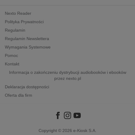
kobiece, lifestyle, kultura
Nexto Reader
polityka, społeczno-informacyjne
Polityka Prywatności
psychologiczne
Regulamin
inne
Regulamin Newslettera
popularno-naukowe
Wymagania Systemowe
historia
Pomoc
zdrowie
Kontakt
religie
Informacja o zakończeniu dystrybucji audiobooków i ebooków
przez nexto.pl
Deklaracja dostępności
Oferta dla firm
Copyright © 2026
e-Kiosk S.A.