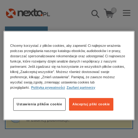
0
Pokaż/schowaj
wyszukiwarkę
E-prasa
Chcemy korzystać z plików cookies, aby zapewnić Ci najlepsze wrażenia
Kategorie
Strona główna
Danuta Bula
podczas przeglądania naszego katalogu ebooków, audiobooków i e-prasy,
dostarczać spersonalizowane rekomendacje oraz udostępniać Ci najnowsze
Zobacz wszystkie E-prasa
funkcje, które rozwijamy dzięki analizie danych i współpracy z naszymi
partnerami. Jeśli zgadzasz się na korzystanie ze wszystkich plików cookies,
Danuta Bula
kliknij „Zaakceptuj wszystkie”. Możesz również dostosować swoje
budownictwo, aranżacja wnętrz
preferencje, klikając „Zmień ustawienia”. Pamiętaj, że zawsze możesz
biznesowe, branżowe, gospodarka
wycofać swoją zgodę, zmieniając ustawienia cookies lub
przeglądarki.
Polityka prywatności
Zaufani partnerzy
darmowe wydania
Sortowanie
Filtrowanie
dzienniki
Ustawienia plików cookie
Akceptuj pliki cookie
edukacja
Fraza "
Danuta Bula
" nie została odnaleziona
hobby, sport, rozrywka
w żadnej publikacji.
komputery, internet, technologie, informatyka