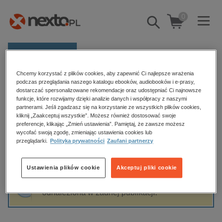
0
Pokaż/schowaj
wyszukiwarkę
E-prasa
Chcemy korzystać z plików cookies, aby zapewnić Ci najlepsze wrażenia
Kategorie
Strona główna
Dariusz Prokopowicz
podczas przeglądania naszego katalogu ebooków, audiobooków i e-prasy,
dostarczać spersonalizowane rekomendacje oraz udostępniać Ci najnowsze
Zobacz wszystkie E-prasa
funkcje, które rozwijamy dzięki analizie danych i współpracy z naszymi
partnerami. Jeśli zgadzasz się na korzystanie ze wszystkich plików cookies,
Dariusz Prokopowicz
kliknij „Zaakceptuj wszystkie”. Możesz również dostosować swoje
budownictwo, aranżacja wnętrz
preferencje, klikając „Zmień ustawienia”. Pamiętaj, że zawsze możesz
biznesowe, branżowe, gospodarka
wycofać swoją zgodę, zmieniając ustawienia cookies lub
przeglądarki.
Polityka prywatności
Zaufani partnerzy
darmowe wydania
Sortowanie
Filtrowanie
dzienniki
Ustawienia plików cookie
Akceptuj pliki cookie
edukacja
Fraza "
Dariusz Prokopowicz
" nie została
hobby, sport, rozrywka
odnaleziona w żadnej publikacji.
komputery, internet, technologie, informatyka