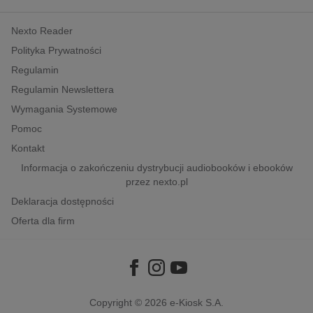
kobiece, lifestyle, kultura
Nexto Reader
polityka, społeczno-informacyjne
Polityka Prywatności
psychologiczne
Regulamin
inne
Regulamin Newslettera
popularno-naukowe
Wymagania Systemowe
historia
Pomoc
zdrowie
Kontakt
religie
Informacja o zakończeniu dystrybucji audiobooków i ebooków
przez nexto.pl
Deklaracja dostępności
Oferta dla firm
Copyright © 2026
e-Kiosk S.A.