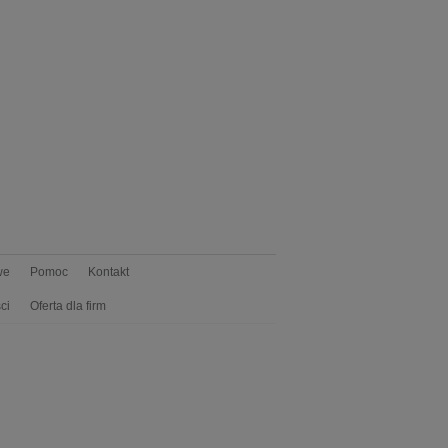
we
Pomoc
Kontakt
ci
Oferta dla firm