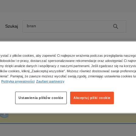
Szukaj
Szukaj
E-prasa
stać z plików cookies, aby zapewnić Ci najlepsze wrażenia podczas przeglądania naszego
iobooków i e-prasy, dostarczać spersonalizowane rekomendacje oraz udostępniać Ci najno
ona główna
Dariusz Rosiak
amy dzięki analizie danych i współpracy z naszymi partnerami. Jeśli zgadzasz się na korzyst
lików cookies, kliknij „Zaakceptuj wszystkie”. Możesz również dostosować swoje preferencje
Zobacz wszystkie E-prasa
polityka, społeczno-informacyjne
ienia”. Pamiętaj, że zawsze możesz wycofać swoją zgodę, zmieniając ustawienia cookies lu
ariusz Rosiak
Polityka prywatności
Zaufani partnerzy
psychologiczne
inne
popularno-naukowe
Ustawienia plików cookie
Akceptuj pliki cookie
historia
Fraza "
Dariusz Rosiak
" nie została odnaleziona w żadnej publikacji.
zdrowie
religie