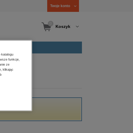
Twoje konto
0
Koszyk
 katalogu
wsze funkcje,
anie ze
, klikając
b