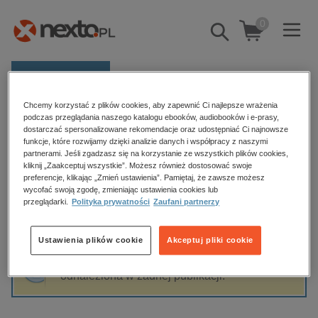
0
Pokaż/schowaj
wyszukiwarkę
E-prasa
Chcemy korzystać z plików cookies, aby zapewnić Ci najlepsze wrażenia
Kategorie
Strona główna
Dawid Kujawa
podczas przeglądania naszego katalogu ebooków, audiobooków i e-prasy,
dostarczać spersonalizowane rekomendacje oraz udostępniać Ci najnowsze
Zobacz wszystkie E-prasa
funkcje, które rozwijamy dzięki analizie danych i współpracy z naszymi
partnerami. Jeśli zgadzasz się na korzystanie ze wszystkich plików cookies,
Dawid Kujawa
kliknij „Zaakceptuj wszystkie”. Możesz również dostosować swoje
budownictwo, aranżacja wnętrz
preferencje, klikając „Zmień ustawienia”. Pamiętaj, że zawsze możesz
biznesowe, branżowe, gospodarka
wycofać swoją zgodę, zmieniając ustawienia cookies lub
przeglądarki.
Polityka prywatności
Zaufani partnerzy
darmowe wydania
Sortowanie
Filtrowanie
dzienniki
Ustawienia plików cookie
Akceptuj pliki cookie
edukacja
Fraza "
Dawid Kujawa
" nie została
hobby, sport, rozrywka
odnaleziona w żadnej publikacji.
komputery, internet, technologie, informatyka