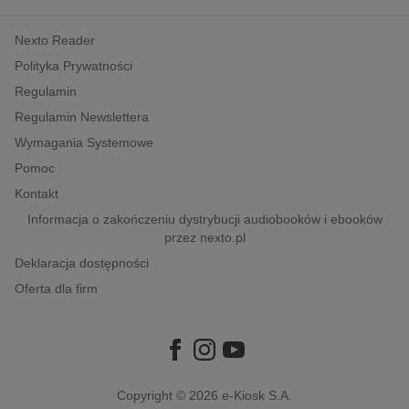
kobiece, lifestyle, kultura
Nexto Reader
polityka, społeczno-informacyjne
Polityka Prywatności
psychologiczne
Regulamin
inne
Regulamin Newslettera
popularno-naukowe
Wymagania Systemowe
historia
Pomoc
zdrowie
Kontakt
religie
Informacja o zakończeniu dystrybucji audiobooków i ebooków
przez nexto.pl
Deklaracja dostępności
Oferta dla firm
Copyright © 2026
e-Kiosk S.A.