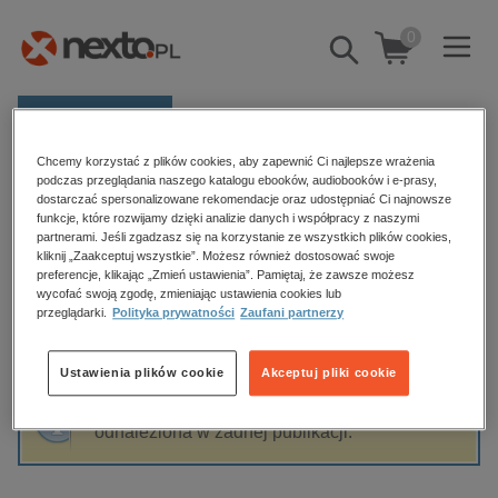
0
Pokaż/schowaj
wyszukiwarkę
E-prasa
Chcemy korzystać z plików cookies, aby zapewnić Ci najlepsze wrażenia
Kategorie
Strona główna
Demet Altınyeleklioglu
podczas przeglądania naszego katalogu ebooków, audiobooków i e-prasy,
dostarczać spersonalizowane rekomendacje oraz udostępniać Ci najnowsze
Zobacz wszystkie E-prasa
funkcje, które rozwijamy dzięki analizie danych i współpracy z naszymi
partnerami. Jeśli zgadzasz się na korzystanie ze wszystkich plików cookies,
Demet Altınyeleklioglu
kliknij „Zaakceptuj wszystkie”. Możesz również dostosować swoje
budownictwo, aranżacja wnętrz
preferencje, klikając „Zmień ustawienia”. Pamiętaj, że zawsze możesz
wycofać swoją zgodę, zmieniając ustawienia cookies lub
biznesowe, branżowe, gospodarka
przeglądarki.
Polityka prywatności
Zaufani partnerzy
darmowe wydania
Sortowanie
Filtrowanie
dzienniki
Ustawienia plików cookie
Akceptuj pliki cookie
edukacja
Fraza "
Demet Altınyeleklioglu
" nie została
hobby, sport, rozrywka
odnaleziona w żadnej publikacji.
komputery, internet, technologie, informatyka