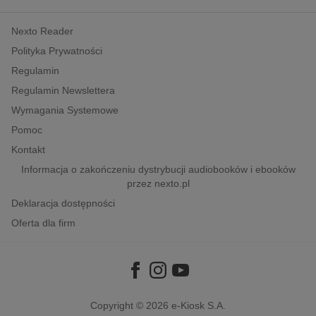
kobiece, lifestyle, kultura
Nexto Reader
polityka, społeczno-informacyjne
Polityka Prywatności
psychologiczne
Regulamin
inne
Regulamin Newslettera
popularno-naukowe
Wymagania Systemowe
historia
Pomoc
zdrowie
Kontakt
religie
Informacja o zakończeniu dystrybucji audiobooków i ebooków
przez nexto.pl
Deklaracja dostępności
Oferta dla firm
Copyright © 2026
e-Kiosk S.A.