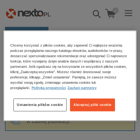
0
Pokaż/schowaj
wyszukiwarkę
E-prasa
Chcemy korzystać z plików cookies, aby zapewnić Ci najlepsze wrażenia
Kategorie
Strona główna
Dirk Brauns
podczas przeglądania naszego katalogu ebooków, audiobooków i e-prasy,
dostarczać spersonalizowane rekomendacje oraz udostępniać Ci najnowsze
Zobacz wszystkie E-prasa
funkcje, które rozwijamy dzięki analizie danych i współpracy z naszymi
partnerami. Jeśli zgadzasz się na korzystanie ze wszystkich plików cookies,
Dirk Brauns
kliknij „Zaakceptuj wszystkie”. Możesz również dostosować swoje
budownictwo, aranżacja wnętrz
preferencje, klikając „Zmień ustawienia”. Pamiętaj, że zawsze możesz
wycofać swoją zgodę, zmieniając ustawienia cookies lub
biznesowe, branżowe, gospodarka
przeglądarki.
Polityka prywatności
Zaufani partnerzy
darmowe wydania
Sortowanie
Filtrowanie
dzienniki
Ustawienia plików cookie
Akceptuj pliki cookie
edukacja
Fraza "
Dirk Brauns
" nie została odnaleziona
hobby, sport, rozrywka
w żadnej publikacji.
komputery, internet, technologie, informatyka