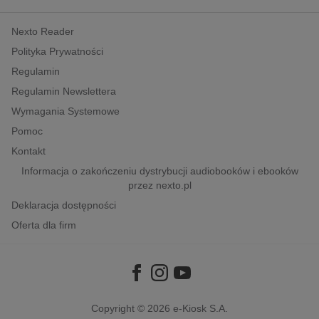
kobiece, lifestyle, kultura
Nexto Reader
polityka, społeczno-informacyjne
Polityka Prywatności
psychologiczne
Regulamin
inne
Regulamin Newslettera
popularno-naukowe
Wymagania Systemowe
historia
Pomoc
zdrowie
Kontakt
religie
Informacja o zakończeniu dystrybucji audiobooków i ebooków
przez nexto.pl
Deklaracja dostępności
Oferta dla firm
Copyright © 2026
e-Kiosk S.A.