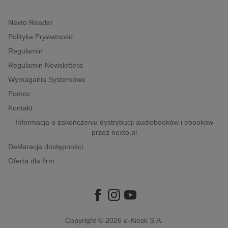
kobiece, lifestyle, kultura
Nexto Reader
polityka, społeczno-informacyjne
Polityka Prywatności
psychologiczne
Regulamin
inne
Regulamin Newslettera
popularno-naukowe
Wymagania Systemowe
historia
Pomoc
zdrowie
Kontakt
religie
Informacja o zakończeniu dystrybucji audiobooków i ebooków
przez nexto.pl
Deklaracja dostępności
Oferta dla firm
Copyright © 2026
e-Kiosk S.A.