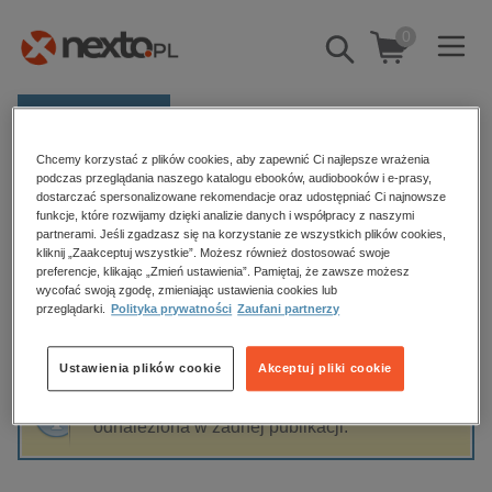
0
Pokaż/schowaj
wyszukiwarkę
E-prasa
Chcemy korzystać z plików cookies, aby zapewnić Ci najlepsze wrażenia
Kategorie
Strona główna
Douglas Preston
podczas przeglądania naszego katalogu ebooków, audiobooków i e-prasy,
dostarczać spersonalizowane rekomendacje oraz udostępniać Ci najnowsze
Zobacz wszystkie E-prasa
funkcje, które rozwijamy dzięki analizie danych i współpracy z naszymi
partnerami. Jeśli zgadzasz się na korzystanie ze wszystkich plików cookies,
Douglas Preston
kliknij „Zaakceptuj wszystkie”. Możesz również dostosować swoje
budownictwo, aranżacja wnętrz
preferencje, klikając „Zmień ustawienia”. Pamiętaj, że zawsze możesz
wycofać swoją zgodę, zmieniając ustawienia cookies lub
biznesowe, branżowe, gospodarka
przeglądarki.
Polityka prywatności
Zaufani partnerzy
darmowe wydania
Sortowanie
Filtrowanie
dzienniki
Ustawienia plików cookie
Akceptuj pliki cookie
edukacja
Fraza "
Douglas Preston
" nie została
hobby, sport, rozrywka
odnaleziona w żadnej publikacji.
komputery, internet, technologie, informatyka