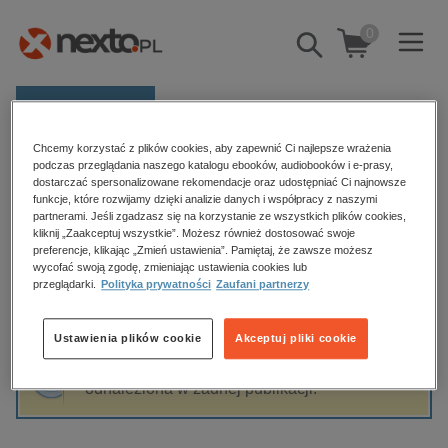
0
Pokaż/schowaj
wyszukiwarkę
E-prasa
Chcemy korzystać z plików cookies, aby zapewnić Ci najlepsze wrażenia
Kategorie
Strona główna
Edward Obertyński
podczas przeglądania naszego katalogu ebooków, audiobooków i e-prasy,
dostarczać spersonalizowane rekomendacje oraz udostępniać Ci najnowsze
Zobacz wszystkie E-prasa
funkcje, które rozwijamy dzięki analizie danych i współpracy z naszymi
partnerami. Jeśli zgadzasz się na korzystanie ze wszystkich plików cookies,
Edward Obertyński
kliknij „Zaakceptuj wszystkie”. Możesz również dostosować swoje
budownictwo, aranżacja wnętrz
preferencje, klikając „Zmień ustawienia”. Pamiętaj, że zawsze możesz
biznesowe, branżowe, gospodarka
wycofać swoją zgodę, zmieniając ustawienia cookies lub
przeglądarki.
Polityka prywatności
Zaufani partnerzy
darmowe wydania
Sortowanie
Filtrowanie
dzienniki
Ustawienia plików cookie
Akceptuj pliki cookie
edukacja
Fraza "
Edward Obertyński
" nie została
hobby, sport, rozrywka
odnaleziona w żadnej publikacji.
komputery, internet, technologie, informatyka