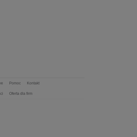
we
Pomoc
Kontakt
ci
Oferta dla firm