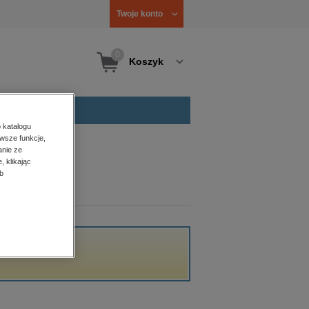
Twoje konto
0
Koszyk
 katalogu
wsze funkcje,
anie ze
, klikając
b