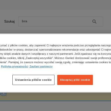
Szukaj
Szukaj
E-prasa
stać z plików cookies, aby zapewnić Ci najlepsze wrażenia podczas przeglądania naszego
iobooków i e-prasy, dostarczać spersonalizowane rekomendacje oraz udostępniać Ci najno
ona główna
Elżbieta Sęczykowska
amy dzięki analizie danych i współpracy z naszymi partnerami. Jeśli zgadzasz się na korzyst
lików cookies, kliknij „Zaakceptuj wszystkie”. Możesz również dostosować swoje preferencje
Zobacz wszystkie E-prasa
polityka, społeczno-informacyjne
ienia”. Pamiętaj, że zawsze możesz wycofać swoją zgodę, zmieniając ustawienia cookies lu
lżbieta Sęczykowska
Polityka prywatności
Zaufani partnerzy
psychologiczne
inne
popularno-naukowe
Ustawienia plików cookie
Akceptuj pliki cookie
historia
Fraza "
Elżbieta Sęczykowska
" nie została odnaleziona w żadnej publikacji.
zdrowie
religie