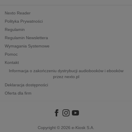
kobiece, lifestyle, kultura
Nexto Reader
polityka, społeczno-informacyjne
Polityka Prywatności
psychologiczne
Regulamin
inne
Regulamin Newslettera
popularno-naukowe
Wymagania Systemowe
historia
Pomoc
zdrowie
Kontakt
religie
Informacja o zakończeniu dystrybucji audiobooków i ebooków
przez nexto.pl
Deklaracja dostępności
Oferta dla firm
Copyright © 2026
e-Kiosk S.A.