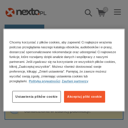
0
Pokaż/schowaj
wyszukiwarkę
E-prasa
Chcemy korzystać z plików cookies, aby zapewnić Ci najlepsze wrażenia
Kategorie
Strona główna
Emilia Bartkowiak
podczas przeglądania naszego katalogu ebooków, audiobooków i e-prasy,
dostarczać spersonalizowane rekomendacje oraz udostępniać Ci najnowsze
Zobacz wszystkie E-prasa
funkcje, które rozwijamy dzięki analizie danych i współpracy z naszymi
partnerami. Jeśli zgadzasz się na korzystanie ze wszystkich plików cookies,
Emilia Bartkowiak
kliknij „Zaakceptuj wszystkie”. Możesz również dostosować swoje
budownictwo, aranżacja wnętrz
preferencje, klikając „Zmień ustawienia”. Pamiętaj, że zawsze możesz
biznesowe, branżowe, gospodarka
wycofać swoją zgodę, zmieniając ustawienia cookies lub
przeglądarki.
Polityka prywatności
Zaufani partnerzy
darmowe wydania
Sortowanie
Filtrowanie
dzienniki
Ustawienia plików cookie
Akceptuj pliki cookie
edukacja
Fraza "
Emilia Bartkowiak
" nie została
hobby, sport, rozrywka
odnaleziona w żadnej publikacji.
komputery, internet, technologie, informatyka