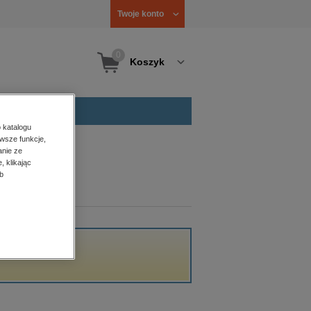
Twoje konto
0
Koszyk
 katalogu
wsze funkcje,
anie ze
, klikając
b