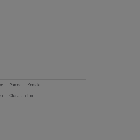
we
Pomoc
Kontakt
ci
Oferta dla firm