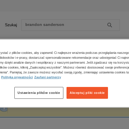
Szukaj
Szukaj
E-prasa
stać z plików cookies, aby zapewnić Ci najlepsze wrażenia podczas przeglądania naszego
iobooków i e-prasy, dostarczać spersonalizowane rekomendacje oraz udostępniać Ci najno
ona główna
Emilia Dziubak
amy dzięki analizie danych i współpracy z naszymi partnerami. Jeśli zgadzasz się na korzyst
lików cookies, kliknij „Zaakceptuj wszystkie”. Możesz również dostosować swoje preferencje
Zobacz wszystkie E-prasa
polityka, społeczno-informacyjne
ienia”. Pamiętaj, że zawsze możesz wycofać swoją zgodę, zmieniając ustawienia cookies lu
milia Dziubak
Polityka prywatności
Zaufani partnerzy
psychologiczne
inne
popularno-naukowe
Ustawienia plików cookie
Akceptuj pliki cookie
historia
Fraza "
Emilia Dziubak
" nie została odnaleziona w żadnej publikacji.
zdrowie
religie