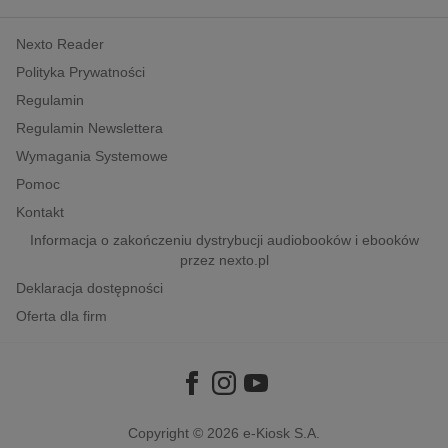
kobiece, lifestyle, kultura
Nexto Reader
polityka, społeczno-informacyjne
Polityka Prywatności
psychologiczne
Regulamin
inne
Regulamin Newslettera
popularno-naukowe
Wymagania Systemowe
historia
Pomoc
zdrowie
Kontakt
religie
Informacja o zakończeniu dystrybucji audiobooków i ebooków
przez nexto.pl
Deklaracja dostępności
Oferta dla firm
Copyright © 2026
e-Kiosk S.A.