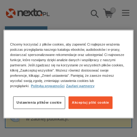
0
Pokaż/schowaj
wyszukiwarkę
E-prasa
Chcemy korzystać z plików cookies, aby zapewnić Ci najlepsze wrażenia
Kategorie
Strona główna
Erin Somers
podczas przeglądania naszego katalogu ebooków, audiobooków i e-prasy,
dostarczać spersonalizowane rekomendacje oraz udostępniać Ci najnowsze
Zobacz wszystkie E-prasa
funkcje, które rozwijamy dzięki analizie danych i współpracy z naszymi
partnerami. Jeśli zgadzasz się na korzystanie ze wszystkich plików cookies,
Erin Somers
kliknij „Zaakceptuj wszystkie”. Możesz również dostosować swoje
budownictwo, aranżacja wnętrz
preferencje, klikając „Zmień ustawienia”. Pamiętaj, że zawsze możesz
wycofać swoją zgodę, zmieniając ustawienia cookies lub
biznesowe, branżowe, gospodarka
przeglądarki.
Polityka prywatności
Zaufani partnerzy
darmowe wydania
Sortowanie
Filtrowanie
dzienniki
Ustawienia plików cookie
Akceptuj pliki cookie
edukacja
Fraza "
Erin Somers
" nie została odnaleziona
hobby, sport, rozrywka
w żadnej publikacji.
komputery, internet, technologie, informatyka