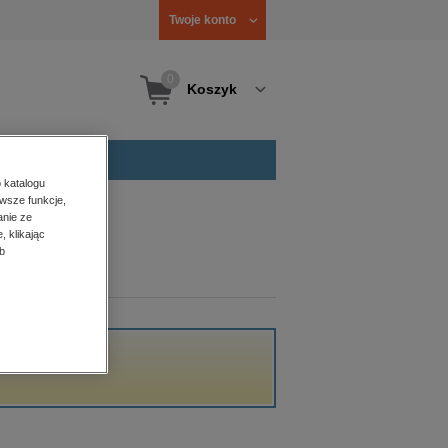
Twoje konto
0
Koszyk
 katalogu
wsze funkcje,
anie ze
, klikając
b