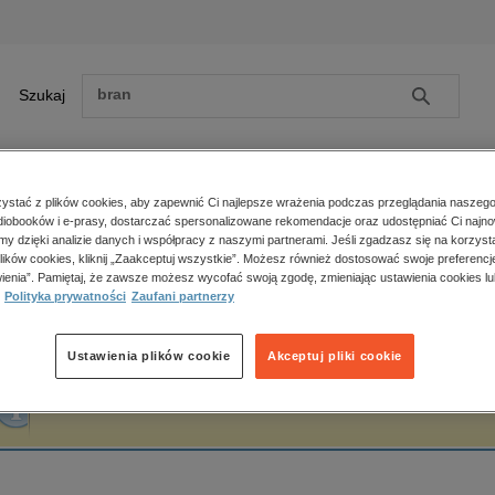
Szukaj
Szukaj
E-prasa
stać z plików cookies, aby zapewnić Ci najlepsze wrażenia podczas przeglądania naszego
iobooków i e-prasy, dostarczać spersonalizowane rekomendacje oraz udostępniać Ci najno
ona główna
Ewa Bartnik
amy dzięki analizie danych i współpracy z naszymi partnerami. Jeśli zgadzasz się na korzyst
lików cookies, kliknij „Zaakceptuj wszystkie”. Możesz również dostosować swoje preferencje
Zobacz wszystkie E-prasa
polityka, społeczno-informacyjne
ienia”. Pamiętaj, że zawsze możesz wycofać swoją zgodę, zmieniając ustawienia cookies lu
wa Bartnik
Polityka prywatności
Zaufani partnerzy
psychologiczne
inne
popularno-naukowe
Ustawienia plików cookie
Akceptuj pliki cookie
historia
Fraza "
Ewa Bartnik
" nie została odnaleziona w żadnej publikacji.
zdrowie
religie