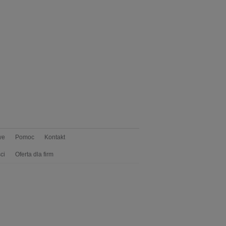
we
Pomoc
Kontakt
ci
Oferta dla firm