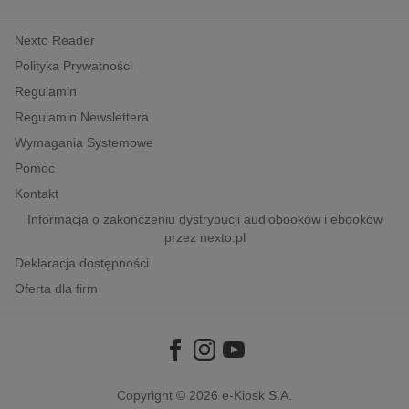
kobiece, lifestyle, kultura
Nexto Reader
polityka, społeczno-informacyjne
Polityka Prywatności
psychologiczne
Regulamin
inne
Regulamin Newslettera
popularno-naukowe
Wymagania Systemowe
historia
Pomoc
zdrowie
Kontakt
religie
Informacja o zakończeniu dystrybucji audiobooków i ebooków
przez nexto.pl
Deklaracja dostępności
Oferta dla firm
Copyright © 2026
e-Kiosk S.A.