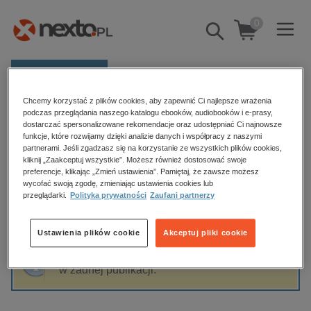
0
Pokaż/schowaj
wyszukiwarkę
E-prasa
Chcemy korzystać z plików cookies, aby zapewnić Ci najlepsze wrażenia
Kategorie
Strona główna
Ewa Gurba
podczas przeglądania naszego katalogu ebooków, audiobooków i e-prasy,
dostarczać spersonalizowane rekomendacje oraz udostępniać Ci najnowsze
Zobacz wszystkie E-prasa
funkcje, które rozwijamy dzięki analizie danych i współpracy z naszymi
partnerami. Jeśli zgadzasz się na korzystanie ze wszystkich plików cookies,
Ewa Gurba
kliknij „Zaakceptuj wszystkie”. Możesz również dostosować swoje
budownictwo, aranżacja wnętrz
preferencje, klikając „Zmień ustawienia”. Pamiętaj, że zawsze możesz
wycofać swoją zgodę, zmieniając ustawienia cookies lub
biznesowe, branżowe, gospodarka
przeglądarki.
Polityka prywatności
Zaufani partnerzy
darmowe wydania
Sortowanie
Filtrowanie
dzienniki
Ustawienia plików cookie
Akceptuj pliki cookie
edukacja
Fraza "
Ewa Gurba
" nie została odnaleziona
hobby, sport, rozrywka
w żadnej publikacji.
komputery, internet, technologie, informatyka