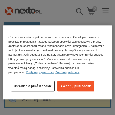
0
Pokaż/schowaj
wyszukiwarkę
E-prasa
Chcemy korzystać z plików cookies, aby zapewnić Ci najlepsze wrażenia
Kategorie
Strona główna
Ewa Kielek
podczas przeglądania naszego katalogu ebooków, audiobooków i e-prasy,
dostarczać spersonalizowane rekomendacje oraz udostępniać Ci najnowsze
Zobacz wszystkie E-prasa
funkcje, które rozwijamy dzięki analizie danych i współpracy z naszymi
partnerami. Jeśli zgadzasz się na korzystanie ze wszystkich plików cookies,
Ewa Kielek
kliknij „Zaakceptuj wszystkie”. Możesz również dostosować swoje
budownictwo, aranżacja wnętrz
preferencje, klikając „Zmień ustawienia”. Pamiętaj, że zawsze możesz
wycofać swoją zgodę, zmieniając ustawienia cookies lub
biznesowe, branżowe, gospodarka
przeglądarki.
Polityka prywatności
Zaufani partnerzy
darmowe wydania
Sortowanie
Filtrowanie
dzienniki
Ustawienia plików cookie
Akceptuj pliki cookie
edukacja
Fraza "
Ewa Kielek
" nie została odnaleziona
hobby, sport, rozrywka
w żadnej publikacji.
komputery, internet, technologie, informatyka