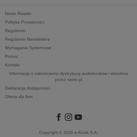
kobiece, lifestyle, kultura
Nexto Reader
polityka, społeczno-informacyjne
Polityka Prywatności
psychologiczne
Regulamin
inne
Regulamin Newslettera
popularno-naukowe
Wymagania Systemowe
historia
Pomoc
zdrowie
Kontakt
religie
Informacja o zakończeniu dystrybucji audiobooków i ebooków
przez nexto.pl
Deklaracja dostępności
Oferta dla firm
Copyright © 2026
e-Kiosk S.A.