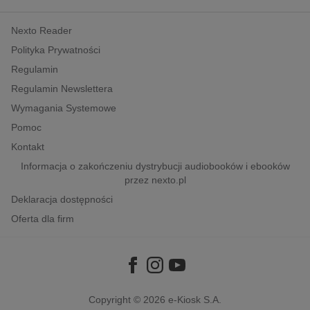
kobiece, lifestyle, kultura
Nexto Reader
polityka, społeczno-informacyjne
Polityka Prywatności
psychologiczne
Regulamin
inne
Regulamin Newslettera
popularno-naukowe
Wymagania Systemowe
historia
Pomoc
zdrowie
Kontakt
religie
Informacja o zakończeniu dystrybucji audiobooków i ebooków
przez nexto.pl
Deklaracja dostępności
Oferta dla firm
Copyright © 2026
e-Kiosk S.A.