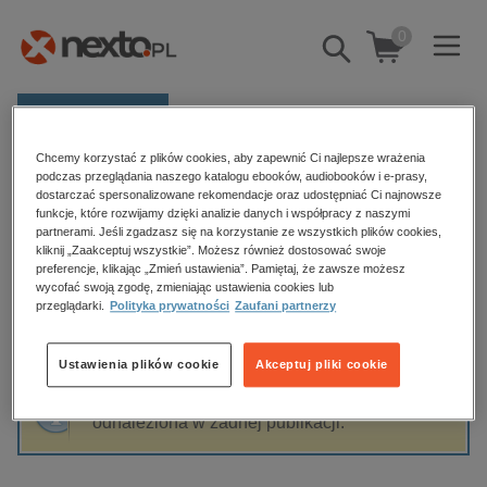
0
Pokaż/schowaj
wyszukiwarkę
E-prasa
Chcemy korzystać z plików cookies, aby zapewnić Ci najlepsze wrażenia
Kategorie
Strona główna
Ewa Pocierznicka
podczas przeglądania naszego katalogu ebooków, audiobooków i e-prasy,
dostarczać spersonalizowane rekomendacje oraz udostępniać Ci najnowsze
Zobacz wszystkie E-prasa
funkcje, które rozwijamy dzięki analizie danych i współpracy z naszymi
partnerami. Jeśli zgadzasz się na korzystanie ze wszystkich plików cookies,
Ewa Pocierznicka
kliknij „Zaakceptuj wszystkie”. Możesz również dostosować swoje
budownictwo, aranżacja wnętrz
preferencje, klikając „Zmień ustawienia”. Pamiętaj, że zawsze możesz
wycofać swoją zgodę, zmieniając ustawienia cookies lub
biznesowe, branżowe, gospodarka
przeglądarki.
Polityka prywatności
Zaufani partnerzy
darmowe wydania
Sortowanie
Filtrowanie
dzienniki
Ustawienia plików cookie
Akceptuj pliki cookie
edukacja
Fraza "
Ewa Pocierznicka
" nie została
hobby, sport, rozrywka
odnaleziona w żadnej publikacji.
komputery, internet, technologie, informatyka