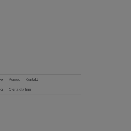
we
Pomoc
Kontakt
ci
Oferta dla firm