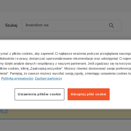
Szukaj
Szukaj
E-prasa
stać z plików cookies, aby zapewnić Ci najlepsze wrażenia podczas przeglądania naszego
iobooków i e-prasy, dostarczać spersonalizowane rekomendacje oraz udostępniać Ci najno
ona główna
Ewelina Pawłowska-Szawara
amy dzięki analizie danych i współpracy z naszymi partnerami. Jeśli zgadzasz się na korzyst
lików cookies, kliknij „Zaakceptuj wszystkie”. Możesz również dostosować swoje preferencje
Zobacz wszystkie E-prasa
polityka, społeczno-informacyjne
ienia”. Pamiętaj, że zawsze możesz wycofać swoją zgodę, zmieniając ustawienia cookies lu
welina Pawłowska-Szawara
Polityka prywatności
Zaufani partnerzy
psychologiczne
inne
popularno-naukowe
Ustawienia plików cookie
Akceptuj pliki cookie
historia
Fraza "
Ewelina Pawłowska-Szawara
" nie została odnaleziona w żadnej publikacji
zdrowie
religie