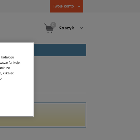
Twoje konto
0
Koszyk
 katalogu
wsze funkcje,
anie ze
, klikając
b
.