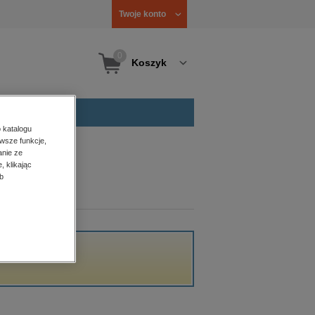
Twoje konto
0
Koszyk
 katalogu
wsze funkcje,
anie ze
, klikając
b
acji.