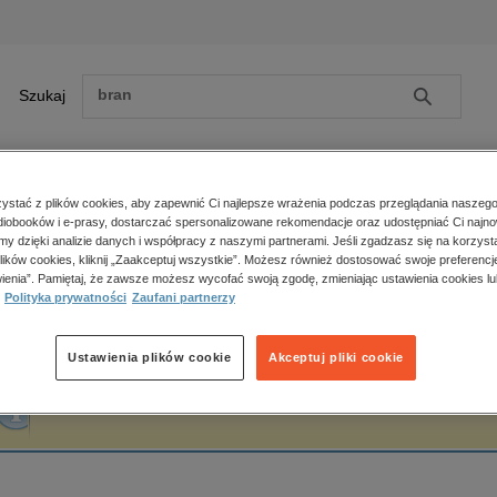
Szukaj
Szukaj
E-prasa
stać z plików cookies, aby zapewnić Ci najlepsze wrażenia podczas przeglądania naszego
iobooków i e-prasy, dostarczać spersonalizowane rekomendacje oraz udostępniać Ci najno
ona główna
FRANCES HODGSON BURNETT
amy dzięki analizie danych i współpracy z naszymi partnerami. Jeśli zgadzasz się na korzyst
lików cookies, kliknij „Zaakceptuj wszystkie”. Możesz również dostosować swoje preferencje
Zobacz wszystkie E-prasa
polityka, społeczno-informacyjne
ienia”. Pamiętaj, że zawsze możesz wycofać swoją zgodę, zmieniając ustawienia cookies lu
RANCES HODGSON BURNETT
Polityka prywatności
Zaufani partnerzy
psychologiczne
inne
popularno-naukowe
Ustawienia plików cookie
Akceptuj pliki cookie
historia
Fraza "
FRANCES HODGSON BURNETT
" nie została odnaleziona w żadnej publik
zdrowie
religie