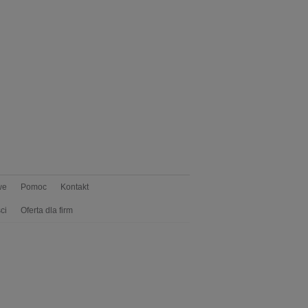
we
Pomoc
Kontakt
ci
Oferta dla firm