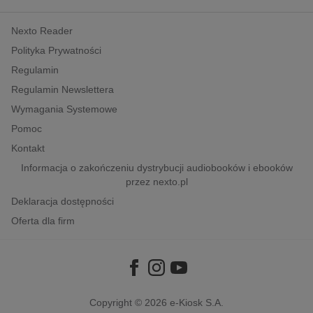
kobiece, lifestyle, kultura
Nexto Reader
polityka, społeczno-informacyjne
Polityka Prywatności
psychologiczne
Regulamin
inne
Regulamin Newslettera
popularno-naukowe
Wymagania Systemowe
historia
Pomoc
zdrowie
Kontakt
religie
Informacja o zakończeniu dystrybucji audiobooków i ebooków
przez nexto.pl
Deklaracja dostępności
Oferta dla firm
Copyright © 2026
e-Kiosk S.A.