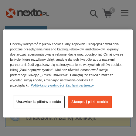
0
Pokaż/schowaj
wyszukiwarkę
E-prasa
Chcemy korzystać z plików cookies, aby zapewnić Ci najlepsze wrażenia
Kategorie
Strona główna
Felicia Kingsley
podczas przeglądania naszego katalogu ebooków, audiobooków i e-prasy,
dostarczać spersonalizowane rekomendacje oraz udostępniać Ci najnowsze
Zobacz wszystkie E-prasa
funkcje, które rozwijamy dzięki analizie danych i współpracy z naszymi
partnerami. Jeśli zgadzasz się na korzystanie ze wszystkich plików cookies,
Felicia Kingsley
kliknij „Zaakceptuj wszystkie”. Możesz również dostosować swoje
budownictwo, aranżacja wnętrz
preferencje, klikając „Zmień ustawienia”. Pamiętaj, że zawsze możesz
wycofać swoją zgodę, zmieniając ustawienia cookies lub
biznesowe, branżowe, gospodarka
przeglądarki.
Polityka prywatności
Zaufani partnerzy
darmowe wydania
Sortowanie
Filtrowanie
dzienniki
Ustawienia plików cookie
Akceptuj pliki cookie
edukacja
Fraza "
Felicia Kingsley
" nie została
hobby, sport, rozrywka
odnaleziona w żadnej publikacji.
komputery, internet, technologie, informatyka