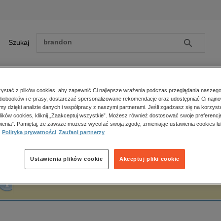
Szukaj
Szukaj
E-prasa
stać z plików cookies, aby zapewnić Ci najlepsze wrażenia podczas przeglądania naszego
iobooków i e-prasy, dostarczać spersonalizowane rekomendacje oraz udostępniać Ci najno
ona główna
Feliks Jabłczyński
amy dzięki analizie danych i współpracy z naszymi partnerami. Jeśli zgadzasz się na korzyst
lików cookies, kliknij „Zaakceptuj wszystkie”. Możesz również dostosować swoje preferencje
Zobacz wszystkie E-prasa
polityka, społeczno-informacyjne
ienia”. Pamiętaj, że zawsze możesz wycofać swoją zgodę, zmieniając ustawienia cookies lu
eliks Jabłczyński
Polityka prywatności
Zaufani partnerzy
psychologiczne
inne
popularno-naukowe
Ustawienia plików cookie
Akceptuj pliki cookie
historia
Fraza "
Feliks Jabłczyński
" nie została odnaleziona w żadnej publikacji.
zdrowie
religie