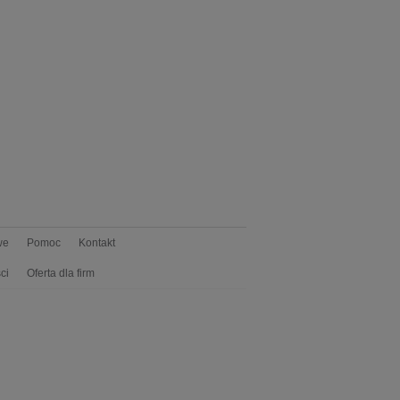
we
Pomoc
Kontakt
ci
Oferta dla firm