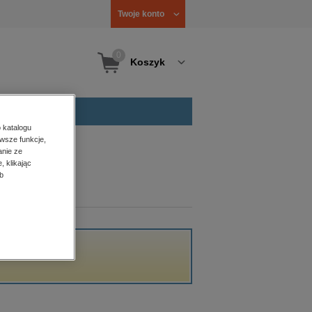
Twoje konto
0
Koszyk
 katalogu
wsze funkcje,
anie ze
, klikając
b