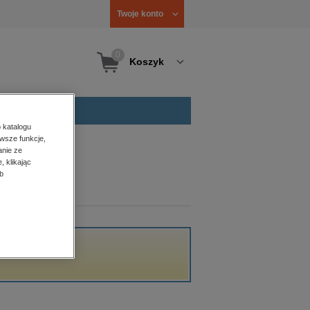
Twoje konto
0
Koszyk
 katalogu
wsze funkcje,
anie ze
, klikając
b