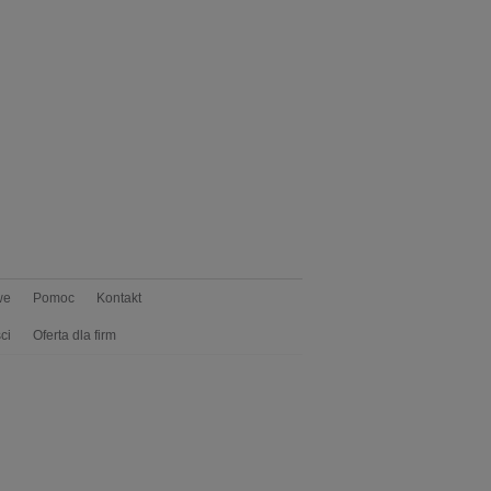
we
Pomoc
Kontakt
ci
Oferta dla firm