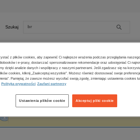
Szukaj
Szukaj
E-prasa
stać z plików cookies, aby zapewnić Ci najlepsze wrażenia podczas przeglądania naszego
iobooków i e-prasy, dostarczać spersonalizowane rekomendacje oraz udostępniać Ci najno
ona główna
Fiammetta Bianchi
amy dzięki analizie danych i współpracy z naszymi partnerami. Jeśli zgadzasz się na korzyst
lików cookies, kliknij „Zaakceptuj wszystkie”. Możesz również dostosować swoje preferencje
Zobacz wszystkie E-prasa
polityka, społeczno-informacyjne
ienia”. Pamiętaj, że zawsze możesz wycofać swoją zgodę, zmieniając ustawienia cookies lu
iammetta Bianchi
Polityka prywatności
Zaufani partnerzy
psychologiczne
inne
popularno-naukowe
Ustawienia plików cookie
Akceptuj pliki cookie
historia
Fraza "
Fiammetta Bianchi
" nie została odnaleziona w żadnej publikacji.
zdrowie
religie