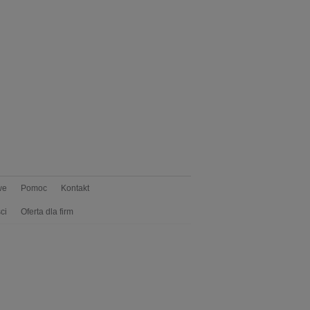
we
Pomoc
Kontakt
ci
Oferta dla firm