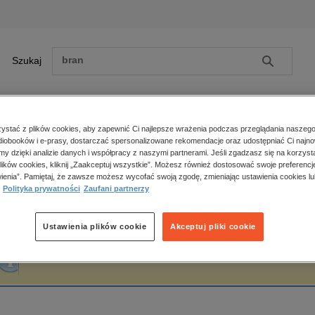
Szukaj
Szukaj
E-prasa
stać z plików cookies, aby zapewnić Ci najlepsze wrażenia podczas przeglądania naszego
iobooków i e-prasy, dostarczać spersonalizowane rekomendacje oraz udostępniać Ci najno
ona główna
Gabriel Łasiński
amy dzięki analizie danych i współpracy z naszymi partnerami. Jeśli zgadzasz się na korzyst
lików cookies, kliknij „Zaakceptuj wszystkie”. Możesz również dostosować swoje preferencje
Zobacz wszystkie E-prasa
polityka, społeczno-informacyjne
ienia”. Pamiętaj, że zawsze możesz wycofać swoją zgodę, zmieniając ustawienia cookies lu
abriel Łasiński
Polityka prywatności
Zaufani partnerzy
psychologiczne
inne
popularno-naukowe
Ustawienia plików cookie
Akceptuj pliki cookie
historia
Fraza "
Gabriel Łasiński
" nie została odnaleziona w żadnej publikacji.
zdrowie
religie