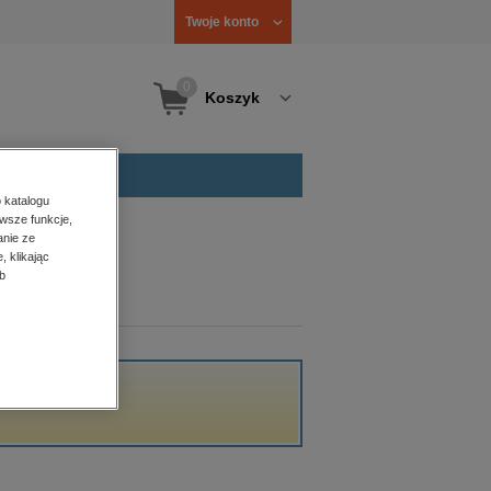
Twoje konto
0
Koszyk
 katalogu
wsze funkcje,
anie ze
, klikając
b