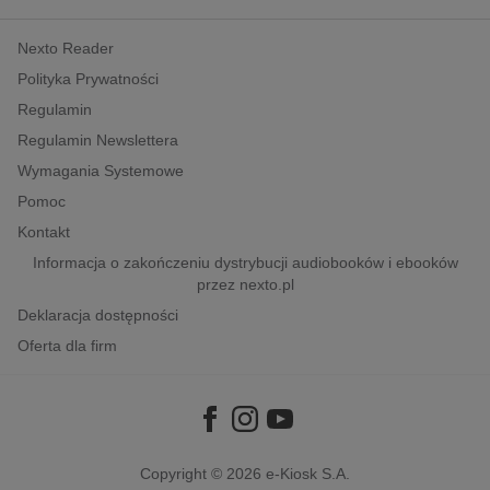
kobiece, lifestyle, kultura
Nexto Reader
polityka, społeczno-informacyjne
Polityka Prywatności
psychologiczne
Regulamin
inne
Regulamin Newslettera
popularno-naukowe
Wymagania Systemowe
historia
Pomoc
zdrowie
Kontakt
religie
Informacja o zakończeniu dystrybucji audiobooków i ebooków
przez nexto.pl
Deklaracja dostępności
Oferta dla firm
Copyright © 2026
e-Kiosk S.A.