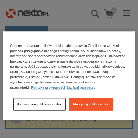
0
Pokaż/schowaj
wyszukiwarkę
E-prasa
Chcemy korzystać z plików cookies, aby zapewnić Ci najlepsze wrażenia
Kategorie
Strona główna
Gennifer Choldenko
podczas przeglądania naszego katalogu ebooków, audiobooków i e-prasy,
dostarczać spersonalizowane rekomendacje oraz udostępniać Ci najnowsze
Zobacz wszystkie E-prasa
funkcje, które rozwijamy dzięki analizie danych i współpracy z naszymi
partnerami. Jeśli zgadzasz się na korzystanie ze wszystkich plików cookies,
Gennifer Choldenko
kliknij „Zaakceptuj wszystkie”. Możesz również dostosować swoje
budownictwo, aranżacja wnętrz
preferencje, klikając „Zmień ustawienia”. Pamiętaj, że zawsze możesz
biznesowe, branżowe, gospodarka
wycofać swoją zgodę, zmieniając ustawienia cookies lub
przeglądarki.
Polityka prywatności
Zaufani partnerzy
darmowe wydania
Sortowanie
Filtrowanie
dzienniki
Ustawienia plików cookie
Akceptuj pliki cookie
edukacja
Fraza "
Gennifer Choldenko
" nie została
hobby, sport, rozrywka
odnaleziona w żadnej publikacji.
komputery, internet, technologie, informatyka