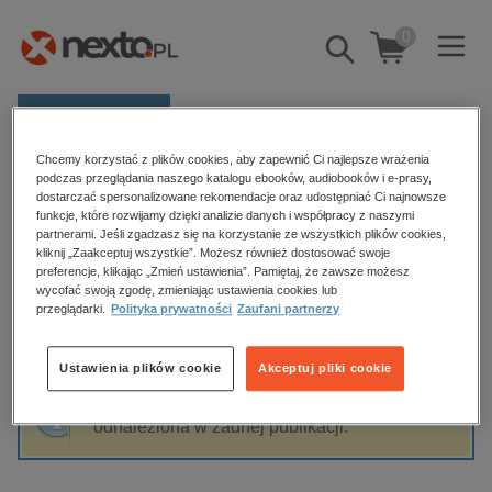
0
Pokaż/schowaj
wyszukiwarkę
E-prasa
Chcemy korzystać z plików cookies, aby zapewnić Ci najlepsze wrażenia
Kategorie
Strona główna
Georgi Gospodinow
podczas przeglądania naszego katalogu ebooków, audiobooków i e-prasy,
dostarczać spersonalizowane rekomendacje oraz udostępniać Ci najnowsze
Zobacz wszystkie E-prasa
funkcje, które rozwijamy dzięki analizie danych i współpracy z naszymi
partnerami. Jeśli zgadzasz się na korzystanie ze wszystkich plików cookies,
Georgi Gospodinow
kliknij „Zaakceptuj wszystkie”. Możesz również dostosować swoje
budownictwo, aranżacja wnętrz
preferencje, klikając „Zmień ustawienia”. Pamiętaj, że zawsze możesz
wycofać swoją zgodę, zmieniając ustawienia cookies lub
biznesowe, branżowe, gospodarka
przeglądarki.
Polityka prywatności
Zaufani partnerzy
darmowe wydania
Sortowanie
Filtrowanie
dzienniki
Ustawienia plików cookie
Akceptuj pliki cookie
edukacja
Fraza "
Georgi Gospodinow
" nie została
hobby, sport, rozrywka
odnaleziona w żadnej publikacji.
komputery, internet, technologie, informatyka