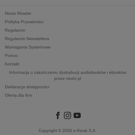
kobiece, lifestyle, kultura
Nexto Reader
polityka, społeczno-informacyjne
Polityka Prywatności
psychologiczne
Regulamin
inne
Regulamin Newslettera
popularno-naukowe
Wymagania Systemowe
historia
Pomoc
zdrowie
Kontakt
religie
Informacja o zakończeniu dystrybucji audiobooków i ebooków
przez nexto.pl
Deklaracja dostępności
Oferta dla firm
Copyright © 2026
e-Kiosk S.A.