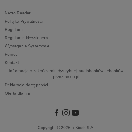
kobiece, lifestyle, kultura
Nexto Reader
polityka, społeczno-informacyjne
Polityka Prywatności
psychologiczne
Regulamin
inne
Regulamin Newslettera
popularno-naukowe
Wymagania Systemowe
historia
Pomoc
zdrowie
Kontakt
religie
Informacja o zakończeniu dystrybucji audiobooków i ebooków
przez nexto.pl
Deklaracja dostępności
Oferta dla firm
Copyright © 2026
e-Kiosk S.A.