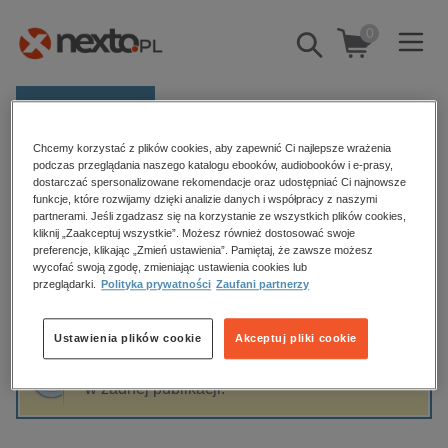
0
Pokaż/schowaj
wyszukiwarkę
E-prasa
Chcemy korzystać z plików cookies, aby zapewnić Ci najlepsze wrażenia
Kategorie
Strona główna
Glen Matten
podczas przeglądania naszego katalogu ebooków, audiobooków i e-prasy,
dostarczać spersonalizowane rekomendacje oraz udostępniać Ci najnowsze
Zobacz wszystkie E-prasa
funkcje, które rozwijamy dzięki analizie danych i współpracy z naszymi
partnerami. Jeśli zgadzasz się na korzystanie ze wszystkich plików cookies,
Glen Matten
kliknij „Zaakceptuj wszystkie”. Możesz również dostosować swoje
budownictwo, aranżacja wnętrz
preferencje, klikając „Zmień ustawienia”. Pamiętaj, że zawsze możesz
biznesowe, branżowe, gospodarka
wycofać swoją zgodę, zmieniając ustawienia cookies lub
przeglądarki.
Polityka prywatności
Zaufani partnerzy
darmowe wydania
Sortowanie
Filtrowanie
dzienniki
Ustawienia plików cookie
Akceptuj pliki cookie
edukacja
Fraza "
Glen Matten
" nie została odnaleziona
hobby, sport, rozrywka
w żadnej publikacji.
komputery, internet, technologie, informatyka