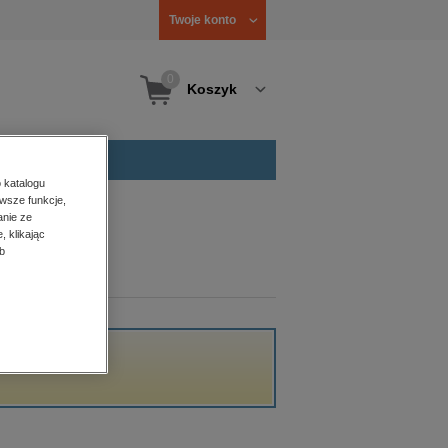
Twoje konto
0
Koszyk
 katalogu
wsze funkcje,
anie ze
, klikając
b