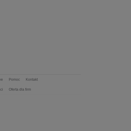
we
Pomoc
Kontakt
ci
Oferta dla firm