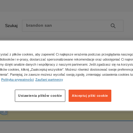
Szukaj
Szukaj
E-prasa
stać z plików cookies, aby zapewnić Ci najlepsze wrażenia podczas przeglądania naszego
iobooków i e-prasy, dostarczać spersonalizowane rekomendacje oraz udostępniać Ci najno
ona główna
Grzegorz Pac
amy dzięki analizie danych i współpracy z naszymi partnerami. Jeśli zgadzasz się na korzyst
lików cookies, kliknij „Zaakceptuj wszystkie”. Możesz również dostosować swoje preferencje
Zobacz wszystkie E-prasa
polityka, społeczno-informacyjne
ienia”. Pamiętaj, że zawsze możesz wycofać swoją zgodę, zmieniając ustawienia cookies lu
rzegorz Pac
Polityka prywatności
Zaufani partnerzy
psychologiczne
inne
popularno-naukowe
Ustawienia plików cookie
Akceptuj pliki cookie
historia
Fraza "
Grzegorz Pac
" nie została odnaleziona w żadnej publikacji.
zdrowie
religie