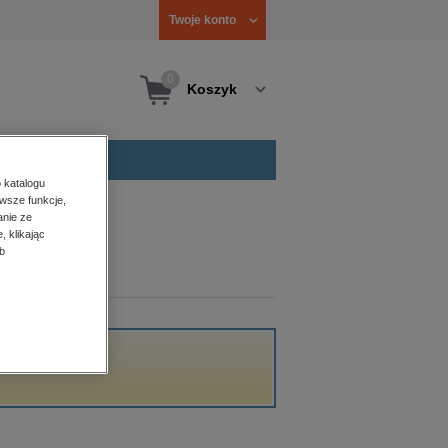
Twoje konto
0
Koszyk
 katalogu
wsze funkcje,
anie ze
, klikając
b