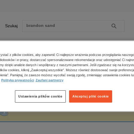
Szukaj
Szukaj
E-prasa
stać z plików cookies, aby zapewnić Ci najlepsze wrażenia podczas przeglądania naszego
iobooków i e-prasy, dostarczać spersonalizowane rekomendacje oraz udostępniać Ci najno
ona główna
Guus Kuijer
amy dzięki analizie danych i współpracy z naszymi partnerami. Jeśli zgadzasz się na korzyst
lików cookies, kliknij „Zaakceptuj wszystkie”. Możesz również dostosować swoje preferencje
Zobacz wszystkie E-prasa
polityka, społeczno-informacyjne
ienia”. Pamiętaj, że zawsze możesz wycofać swoją zgodę, zmieniając ustawienia cookies lu
uus Kuijer
Polityka prywatności
Zaufani partnerzy
psychologiczne
inne
popularno-naukowe
Ustawienia plików cookie
Akceptuj pliki cookie
historia
Fraza "
Guus Kuijer
" nie została odnaleziona w żadnej publikacji.
zdrowie
religie