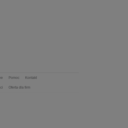
we
Pomoc
Kontakt
ci
Oferta dla firm