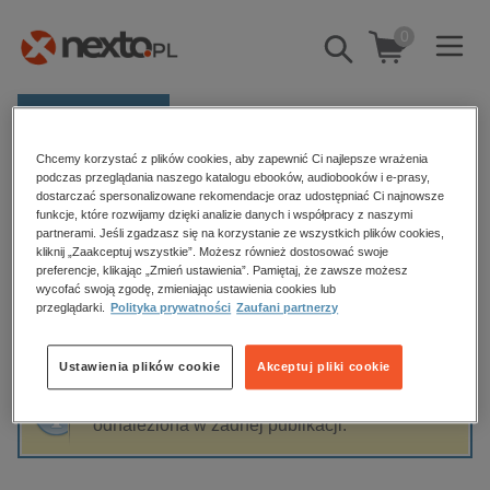
0
Pokaż/schowaj
wyszukiwarkę
E-prasa
Chcemy korzystać z plików cookies, aby zapewnić Ci najlepsze wrażenia
Kategorie
Strona główna
Hanna Krajewska
podczas przeglądania naszego katalogu ebooków, audiobooków i e-prasy,
dostarczać spersonalizowane rekomendacje oraz udostępniać Ci najnowsze
Zobacz wszystkie E-prasa
funkcje, które rozwijamy dzięki analizie danych i współpracy z naszymi
partnerami. Jeśli zgadzasz się na korzystanie ze wszystkich plików cookies,
Hanna Krajewska
kliknij „Zaakceptuj wszystkie”. Możesz również dostosować swoje
budownictwo, aranżacja wnętrz
preferencje, klikając „Zmień ustawienia”. Pamiętaj, że zawsze możesz
wycofać swoją zgodę, zmieniając ustawienia cookies lub
biznesowe, branżowe, gospodarka
przeglądarki.
Polityka prywatności
Zaufani partnerzy
darmowe wydania
Sortowanie
Filtrowanie
dzienniki
Ustawienia plików cookie
Akceptuj pliki cookie
edukacja
Fraza "
Hanna Krajewska
" nie została
hobby, sport, rozrywka
odnaleziona w żadnej publikacji.
komputery, internet, technologie, informatyka