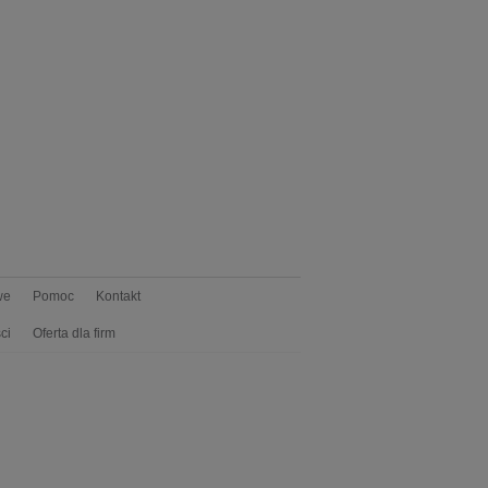
we
Pomoc
Kontakt
ci
Oferta dla firm