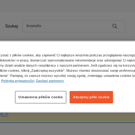
Szukaj
Szukaj
E-prasa
stać z plików cookies, aby zapewnić Ci najlepsze wrażenia podczas przeglądania naszego
iobooków i e-prasy, dostarczać spersonalizowane rekomendacje oraz udostępniać Ci najno
ona główna
Hannibal Smoke
amy dzięki analizie danych i współpracy z naszymi partnerami. Jeśli zgadzasz się na korzyst
lików cookies, kliknij „Zaakceptuj wszystkie”. Możesz również dostosować swoje preferencje
Zobacz wszystkie E-prasa
polityka, społeczno-informacyjne
ienia”. Pamiętaj, że zawsze możesz wycofać swoją zgodę, zmieniając ustawienia cookies lu
annibal Smoke
Polityka prywatności
Zaufani partnerzy
psychologiczne
inne
popularno-naukowe
Ustawienia plików cookie
Akceptuj pliki cookie
historia
Fraza "
Hannibal Smoke
" nie została odnaleziona w żadnej publikacji.
zdrowie
religie