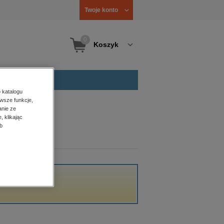
Twoje konto
0
Koszyk
 katalogu
wsze funkcje,
anie ze
, klikając
b