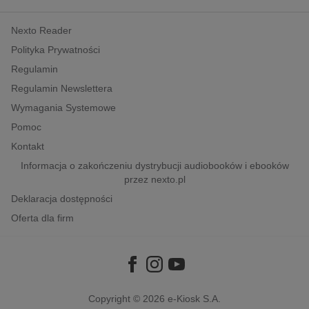
kobiece, lifestyle, kultura
Nexto Reader
polityka, społeczno-informacyjne
Polityka Prywatności
psychologiczne
Regulamin
inne
Regulamin Newslettera
popularno-naukowe
Wymagania Systemowe
historia
Pomoc
zdrowie
Kontakt
religie
Informacja o zakończeniu dystrybucji audiobooków i ebooków
przez nexto.pl
Deklaracja dostępności
Oferta dla firm
Copyright © 2026
e-Kiosk S.A.