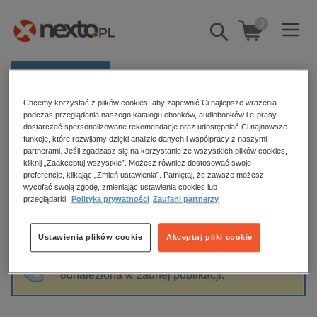
0
Pokaż/schowaj
wyszukiwarkę
E-prasa
Chcemy korzystać z plików cookies, aby zapewnić Ci najlepsze wrażenia
Kategorie
Strona główna
Helena Sekuła
podczas przeglądania naszego katalogu ebooków, audiobooków i e-prasy,
dostarczać spersonalizowane rekomendacje oraz udostępniać Ci najnowsze
Zobacz wszystkie E-prasa
funkcje, które rozwijamy dzięki analizie danych i współpracy z naszymi
partnerami. Jeśli zgadzasz się na korzystanie ze wszystkich plików cookies,
Helena Sekuła
kliknij „Zaakceptuj wszystkie”. Możesz również dostosować swoje
budownictwo, aranżacja wnętrz
preferencje, klikając „Zmień ustawienia”. Pamiętaj, że zawsze możesz
wycofać swoją zgodę, zmieniając ustawienia cookies lub
biznesowe, branżowe, gospodarka
przeglądarki.
Polityka prywatności
Zaufani partnerzy
darmowe wydania
Sortowanie
Filtrowanie
dzienniki
Ustawienia plików cookie
Akceptuj pliki cookie
edukacja
Fraza "
Helena Sekuła
" nie została
hobby, sport, rozrywka
odnaleziona w żadnej publikacji.
komputery, internet, technologie, informatyka