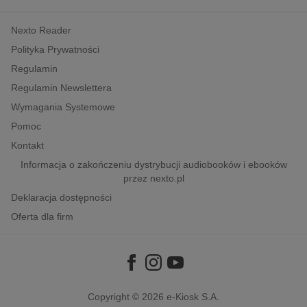
kobiece, lifestyle, kultura
Nexto Reader
polityka, społeczno-informacyjne
Polityka Prywatności
psychologiczne
Regulamin
inne
Regulamin Newslettera
popularno-naukowe
Wymagania Systemowe
historia
Pomoc
zdrowie
Kontakt
religie
Informacja o zakończeniu dystrybucji audiobooków i ebooków
przez nexto.pl
Deklaracja dostępności
Oferta dla firm
Copyright © 2026
e-Kiosk S.A.