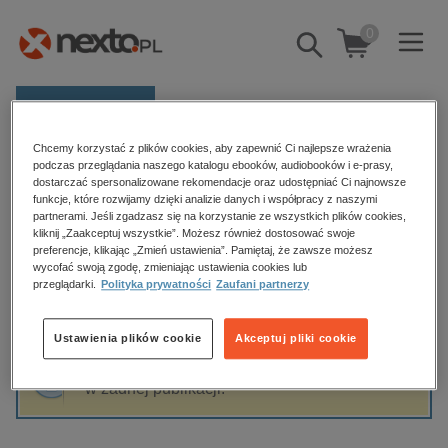
0
Pokaż/schowaj
wyszukiwarkę
E-prasa
Chcemy korzystać z plików cookies, aby zapewnić Ci najlepsze wrażenia
Kategorie
Strona główna
Hugh Howey
podczas przeglądania naszego katalogu ebooków, audiobooków i e-prasy,
dostarczać spersonalizowane rekomendacje oraz udostępniać Ci najnowsze
Zobacz wszystkie E-prasa
funkcje, które rozwijamy dzięki analizie danych i współpracy z naszymi
partnerami. Jeśli zgadzasz się na korzystanie ze wszystkich plików cookies,
Hugh Howey
kliknij „Zaakceptuj wszystkie”. Możesz również dostosować swoje
budownictwo, aranżacja wnętrz
preferencje, klikając „Zmień ustawienia”. Pamiętaj, że zawsze możesz
biznesowe, branżowe, gospodarka
wycofać swoją zgodę, zmieniając ustawienia cookies lub
przeglądarki.
Polityka prywatności
Zaufani partnerzy
darmowe wydania
Sortowanie
Filtrowanie
dzienniki
Ustawienia plików cookie
Akceptuj pliki cookie
edukacja
Fraza "
Hugh Howey
" nie została odnaleziona
hobby, sport, rozrywka
w żadnej publikacji.
komputery, internet, technologie, informatyka