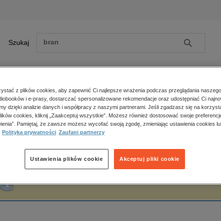
Szukaj
Szukaj
E-prasa
stać z plików cookies, aby zapewnić Ci najlepsze wrażenia podczas przeglądania naszego
iobooków i e-prasy, dostarczać spersonalizowane rekomendacje oraz udostępniać Ci najno
ona główna
Ilona Wiśniewska
amy dzięki analizie danych i współpracy z naszymi partnerami. Jeśli zgadzasz się na korzyst
lików cookies, kliknij „Zaakceptuj wszystkie”. Możesz również dostosować swoje preferencje
Zobacz wszystkie E-prasa
polityka, społeczno-informacyjne
ienia”. Pamiętaj, że zawsze możesz wycofać swoją zgodę, zmieniając ustawienia cookies lu
lona Wiśniewska
Polityka prywatności
Zaufani partnerzy
psychologiczne
inne
popularno-naukowe
Ustawienia plików cookie
Akceptuj pliki cookie
historia
Fraza "
Ilona Wiśniewska
" nie została odnaleziona w żadnej publikacji.
zdrowie
religie