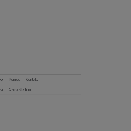
we
Pomoc
Kontakt
ci
Oferta dla firm