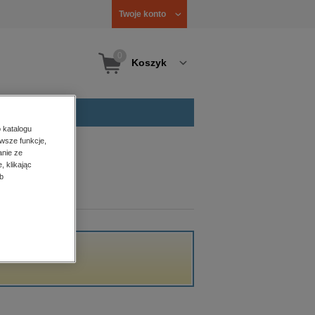
Twoje konto
0
Koszyk
 katalogu
wsze funkcje,
anie ze
, klikając
b