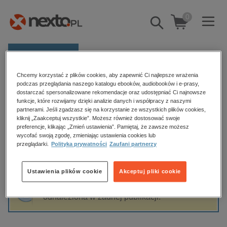
0
Pokaż/schowaj
wyszukiwarkę
E-prasa
Chcemy korzystać z plików cookies, aby zapewnić Ci najlepsze wrażenia
Kategorie
Strona główna
Imani Thompson
podczas przeglądania naszego katalogu ebooków, audiobooków i e-prasy,
dostarczać spersonalizowane rekomendacje oraz udostępniać Ci najnowsze
Zobacz wszystkie E-prasa
funkcje, które rozwijamy dzięki analizie danych i współpracy z naszymi
partnerami. Jeśli zgadzasz się na korzystanie ze wszystkich plików cookies,
Imani Thompson
kliknij „Zaakceptuj wszystkie”. Możesz również dostosować swoje
budownictwo, aranżacja wnętrz
preferencje, klikając „Zmień ustawienia”. Pamiętaj, że zawsze możesz
biznesowe, branżowe, gospodarka
wycofać swoją zgodę, zmieniając ustawienia cookies lub
przeglądarki.
Polityka prywatności
Zaufani partnerzy
darmowe wydania
Sortowanie
Filtrowanie
dzienniki
Ustawienia plików cookie
Akceptuj pliki cookie
edukacja
Fraza "
Imani Thompson
" nie została
hobby, sport, rozrywka
odnaleziona w żadnej publikacji.
komputery, internet, technologie, informatyka