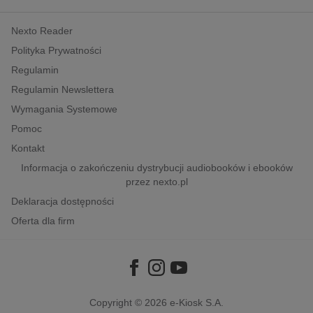
kobiece, lifestyle, kultura
Nexto Reader
polityka, społeczno-informacyjne
Polityka Prywatności
psychologiczne
Regulamin
inne
Regulamin Newslettera
popularno-naukowe
Wymagania Systemowe
historia
Pomoc
zdrowie
Kontakt
religie
Informacja o zakończeniu dystrybucji audiobooków i ebooków
przez nexto.pl
Deklaracja dostępności
Oferta dla firm
Copyright © 2026
e-Kiosk S.A.