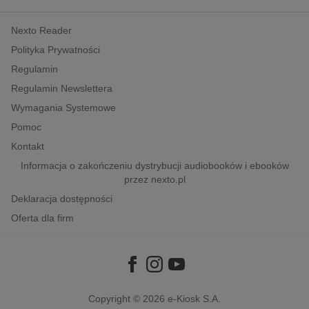
kobiece, lifestyle, kultura
Nexto Reader
polityka, społeczno-informacyjne
Polityka Prywatności
psychologiczne
Regulamin
inne
Regulamin Newslettera
popularno-naukowe
Wymagania Systemowe
historia
Pomoc
zdrowie
Kontakt
religie
Informacja o zakończeniu dystrybucji audiobooków i ebooków
przez nexto.pl
Deklaracja dostępności
Oferta dla firm
Copyright © 2026
e-Kiosk S.A.