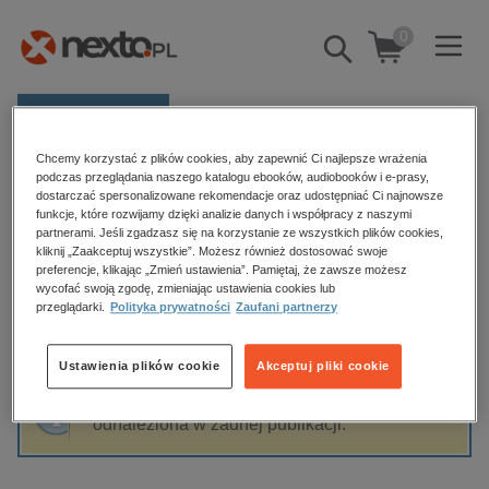
0
Pokaż/schowaj
wyszukiwarkę
E-prasa
Chcemy korzystać z plików cookies, aby zapewnić Ci najlepsze wrażenia
Kategorie
Strona główna
Irena Krzywicka
podczas przeglądania naszego katalogu ebooków, audiobooków i e-prasy,
dostarczać spersonalizowane rekomendacje oraz udostępniać Ci najnowsze
Zobacz wszystkie E-prasa
funkcje, które rozwijamy dzięki analizie danych i współpracy z naszymi
partnerami. Jeśli zgadzasz się na korzystanie ze wszystkich plików cookies,
Irena Krzywicka
kliknij „Zaakceptuj wszystkie”. Możesz również dostosować swoje
budownictwo, aranżacja wnętrz
preferencje, klikając „Zmień ustawienia”. Pamiętaj, że zawsze możesz
wycofać swoją zgodę, zmieniając ustawienia cookies lub
biznesowe, branżowe, gospodarka
przeglądarki.
Polityka prywatności
Zaufani partnerzy
darmowe wydania
Sortowanie
Filtrowanie
dzienniki
Ustawienia plików cookie
Akceptuj pliki cookie
edukacja
Fraza "
Irena Krzywicka
" nie została
hobby, sport, rozrywka
odnaleziona w żadnej publikacji.
komputery, internet, technologie, informatyka