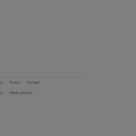
we
Pomoc
Kontakt
ci
Oferta dla firm