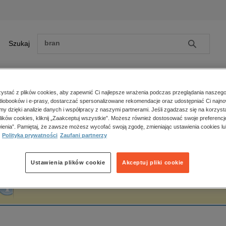
Szukaj
Szukaj
E-prasa
stać z plików cookies, aby zapewnić Ci najlepsze wrażenia podczas przeglądania naszego
iobooków i e-prasy, dostarczać spersonalizowane rekomendacje oraz udostępniać Ci najno
ona główna
Iwona Boniecka
amy dzięki analizie danych i współpracy z naszymi partnerami. Jeśli zgadzasz się na korzyst
lików cookies, kliknij „Zaakceptuj wszystkie”. Możesz również dostosować swoje preferencje
Zobacz wszystkie E-prasa
polityka, społeczno-informacyjne
ienia”. Pamiętaj, że zawsze możesz wycofać swoją zgodę, zmieniając ustawienia cookies lu
wona Boniecka
Polityka prywatności
Zaufani partnerzy
psychologiczne
inne
popularno-naukowe
Ustawienia plików cookie
Akceptuj pliki cookie
historia
Fraza "
Iwona Boniecka
" nie została odnaleziona w żadnej publikacji.
zdrowie
religie