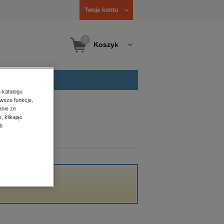
Twoje konto
0
Koszyk
 katalogu
wsze funkcje,
anie ze
, klikając
b