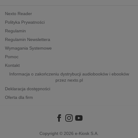
kobiece, lifestyle, kultura
Nexto Reader
polityka, społeczno-informacyjne
Polityka Prywatności
psychologiczne
Regulamin
inne
Regulamin Newslettera
popularno-naukowe
Wymagania Systemowe
historia
Pomoc
zdrowie
Kontakt
religie
Informacja o zakończeniu dystrybucji audiobooków i ebooków
przez nexto.pl
Deklaracja dostępności
Oferta dla firm
Copyright © 2026
e-Kiosk S.A.