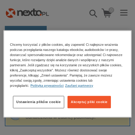
0
Pokaż/schowaj
wyszukiwarkę
E-prasa
Chcemy korzystać z plików cookies, aby zapewnić Ci najlepsze wrażenia
Kategorie
Strona główna
Iwona Kusio-Szalak
podczas przeglądania naszego katalogu ebooków, audiobooków i e-prasy,
dostarczać spersonalizowane rekomendacje oraz udostępniać Ci najnowsze
Zobacz wszystkie E-prasa
funkcje, które rozwijamy dzięki analizie danych i współpracy z naszymi
partnerami. Jeśli zgadzasz się na korzystanie ze wszystkich plików cookies,
Iwona Kusio-Szalak
kliknij „Zaakceptuj wszystkie”. Możesz również dostosować swoje
budownictwo, aranżacja wnętrz
preferencje, klikając „Zmień ustawienia”. Pamiętaj, że zawsze możesz
biznesowe, branżowe, gospodarka
wycofać swoją zgodę, zmieniając ustawienia cookies lub
przeglądarki.
Polityka prywatności
Zaufani partnerzy
darmowe wydania
Sortowanie
Filtrowanie
dzienniki
Ustawienia plików cookie
Akceptuj pliki cookie
edukacja
Fraza "
Iwona Kusio-Szalak
" nie została
hobby, sport, rozrywka
odnaleziona w żadnej publikacji.
komputery, internet, technologie, informatyka