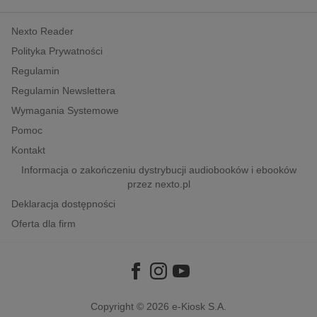
kobiece, lifestyle, kultura
Nexto Reader
polityka, społeczno-informacyjne
Polityka Prywatności
psychologiczne
Regulamin
inne
Regulamin Newslettera
popularno-naukowe
Wymagania Systemowe
historia
Pomoc
zdrowie
Kontakt
religie
Informacja o zakończeniu dystrybucji audiobooków i ebooków
przez nexto.pl
Deklaracja dostępności
Oferta dla firm
Copyright © 2026
e-Kiosk S.A.