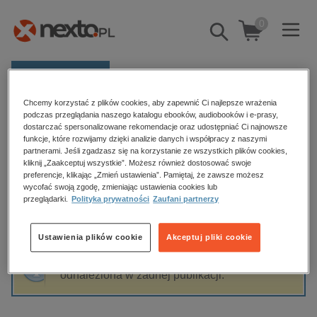
0
Pokaż/schowaj
wyszukiwarkę
E-prasa
Chcemy korzystać z plików cookies, aby zapewnić Ci najlepsze wrażenia
Kategorie
Strona główna
Izabela Warwas
podczas przeglądania naszego katalogu ebooków, audiobooków i e-prasy,
dostarczać spersonalizowane rekomendacje oraz udostępniać Ci najnowsze
Zobacz wszystkie E-prasa
funkcje, które rozwijamy dzięki analizie danych i współpracy z naszymi
partnerami. Jeśli zgadzasz się na korzystanie ze wszystkich plików cookies,
Izabela Warwas
kliknij „Zaakceptuj wszystkie”. Możesz również dostosować swoje
budownictwo, aranżacja wnętrz
preferencje, klikając „Zmień ustawienia”. Pamiętaj, że zawsze możesz
wycofać swoją zgodę, zmieniając ustawienia cookies lub
biznesowe, branżowe, gospodarka
przeglądarki.
Polityka prywatności
Zaufani partnerzy
darmowe wydania
Sortowanie
Filtrowanie
dzienniki
Ustawienia plików cookie
Akceptuj pliki cookie
edukacja
Fraza "
Izabela Warwas
" nie została
hobby, sport, rozrywka
odnaleziona w żadnej publikacji.
komputery, internet, technologie, informatyka